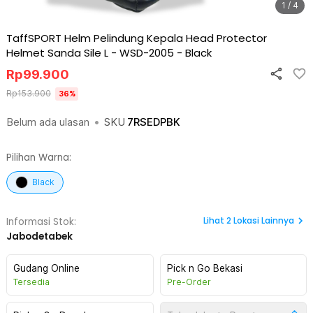
1 / 4
TaffSPORT Helm Pelindung Kepala Head Protector
Helmet Sanda Sile L - WSD-2005
-
Black
Rp
99.900
Rp
153.900
36
%
Belum ada ulasan
•
SKU
7RSEDPBK
Pilihan Warna:
Black
Lihat
2
Lokasi Lainnya
Informasi Stok:
Jabodetabek
Gudang Online
Pick n Go Bekasi
Tersedia
Pre-Order