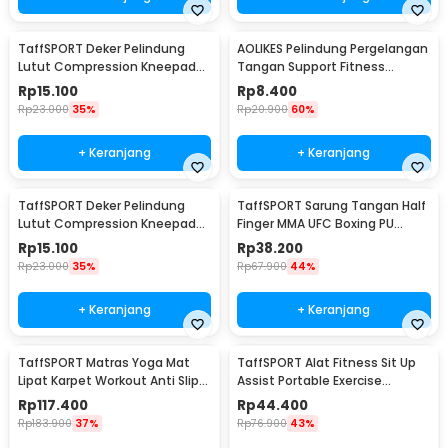
TaffSPORT Deker Pelindung
AOLIKES Pelindung Pergelangan
Lutut Compression Kneepad
Tangan Support Fitness
Gym Fitness 1 PCS L - SS7
Olahraga - 1526
Rp
15.100
Rp
8.400
Rp
23.000
35%
Rp
20.900
60%
+ Keranjang
+ Keranjang
TaffSPORT Deker Pelindung
TaffSPORT Sarung Tangan Half
Lutut Compression Kneepad
Finger MMA UFC Boxing PU
Gym Fitness 1 PCS XL - SS7
Leather Gloves - FE-BO0027
Rp
15.100
Rp
38.200
Rp
23.000
35%
Rp
67.900
44%
+ Keranjang
+ Keranjang
TaffSPORT Matras Yoga Mat
TaffSPORT Alat Fitness Sit Up
Lipat Karpet Workout Anti Slip
Assist Portable Exercise
TPE 183x61cm - PROlite 60
Equipment - CM001
Rp
117.400
Rp
44.400
Rp
183.900
37%
Rp
76.900
43%