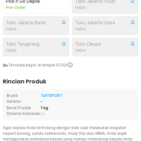
Pick n Go Depok
Toko Jakarta Pusat
Pre-Order
Habis
Toko Jakarta Barat
Toko Jakarta Utara
Habis
Habis
Toko Tangerang
Toko Cikupa
Habis
Habis
Tersedia bayar di tempat (COD)
Rincian Produk
Brand
TaffSPORT
Garansi
-
Berat Produk
1 kg
Dimensi Kemasan
: -
Agar kepala Anda terlindung dengan baik saat melakukan kegiatan
seperti boxing, sanda, taekwondo, muay thai atau MMA, Anda wajib
menggunakan pelindung kepala yang mampu melindungi kepala Anda