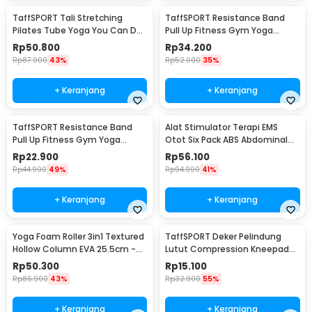
TaffSPORT Tali Stretching
TaffSPORT Resistance Band
Pilates Tube Yoga You Can Do
Pull Up Fitness Gym Yoga
It 11 Set - R11
Pilates Latex Size L - Y66OR
Rp
50.800
Rp
34.200
Rp
87.900
43%
Rp
52.000
35%
+ Keranjang
+ Keranjang
TaffSPORT Resistance Band
Alat Stimulator Terapi EMS
Pull Up Fitness Gym Yoga
Otot Six Pack ABS Abdominal
Pilates Latex Size M - Y66OR
Muscle - 068R2
Rp
22.900
Rp
56.100
Rp
44.900
49%
Rp
94.900
41%
+ Keranjang
+ Keranjang
Yoga Foam Roller 3in1 Textured
TaffSPORT Deker Pelindung
Hollow Column EVA 25.5cm -
Lutut Compression Kneepad
H0031
Gym Fitness 1 PCS M - SS7
Rp
50.300
Rp
15.100
Rp
86.900
43%
Rp
32.900
55%
+ Keranjang
+ Keranjang