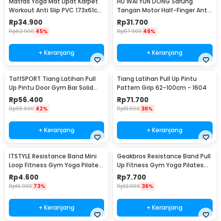
Matras Yoga Mat Lipat Karpet
HU WAI YUN DONG Sarung
Workout Anti Slip PVC 173x61cm
Tangan Motor Half-Finger Anti
- Q4
Slip Riding Glove L - HWYD
Rp
34.900
Rp
31.700
Rp
62.900
45%
Rp
57.900
46%
+ Keranjang
+ Keranjang
TaffSPORT Tiang Latihan Pull
Tiang Latihan Pull Up Pintu
Up Pintu Door Gym Bar Solid
Pattern Grip 62-100cm - 1604
Grip 62-100cm - HW139501
Rp
56.400
Rp
71.700
Rp
95.900
42%
Rp
111.900
36%
+ Keranjang
+ Keranjang
ITSTYLE Resistance Band Mini
Geakbros Resistance Band Pull
Loop Fitness Gym Yoga Pilates
Up Fitness Gym Yoga Pilates
Latex - ITS05
Karet TPR - GK-YG34
Rp
4.600
Rp
7.700
Rp
16.900
73%
Rp
12.000
36%
+ Keranjang
+ Keranjang