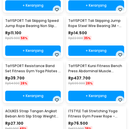
+ Keranjang
+ Keranjang
TaffSPORT Tali Skipping Speed
TaffSPORT Tali Skipping Jump
Jump Rope Bearing Non Slip
Rope Steel Wire Bearing 3M -
Sports Weight - JR05
D053
Rp
11.100
Rp
14.500
Rp
25.900
58%
Rp
22.000
35%
+ Keranjang
+ Keranjang
TaffSPORT Resistance Band
TaffSPORT Kursi Fitness Bench
Set Fitness Gym Yoga Pilates 11
Press Abdominal Muscle
PCS - YR2-11
Foldable - YC-300
Rp
39.700
Rp
437.700
Rp
54.900
28%
Rp
599.900
28%
+ Keranjang
+ Keranjang
AOLIKES Strap Tangan Angkat
ITSTYLE Tali Stretching Yoga
Beban Anti Slip Strap Weight
Fitness Gym Power Rope -
Lifting 2 PCS - 7635
P3PRO
Rp
27.100
Rp
76.500
Rp
51.900
48%
Rp
122.900
38%