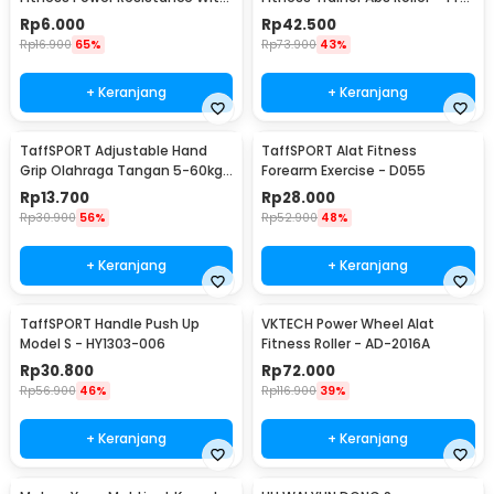
Foam Handle - TT007N
1601
Rp
6.000
Rp
42.500
Rp
16.900
65%
Rp
73.900
43%
+ Keranjang
+ Keranjang
TaffSPORT Adjustable Hand
TaffSPORT Alat Fitness
Grip Olahraga Tangan 5-60kg
Forearm Exercise - D055
- TPR
Rp
13.700
Rp
28.000
Rp
30.900
56%
Rp
52.900
48%
+ Keranjang
+ Keranjang
TaffSPORT Handle Push Up
VKTECH Power Wheel Alat
Model S - HY1303-006
Fitness Roller - AD-2016A
Rp
30.800
Rp
72.000
Rp
56.900
46%
Rp
116.900
39%
+ Keranjang
+ Keranjang