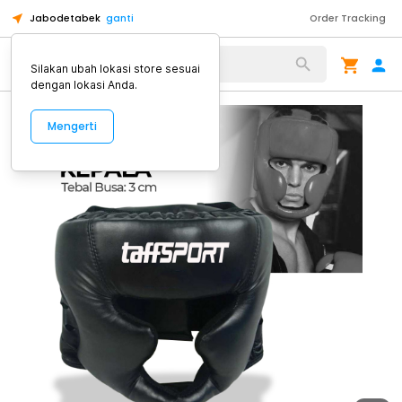
Jabodetabek
ganti
Order Tracking
Alat Kopi
Silakan ubah lokasi store sesuai
dengan lokasi Anda.
Mengerti