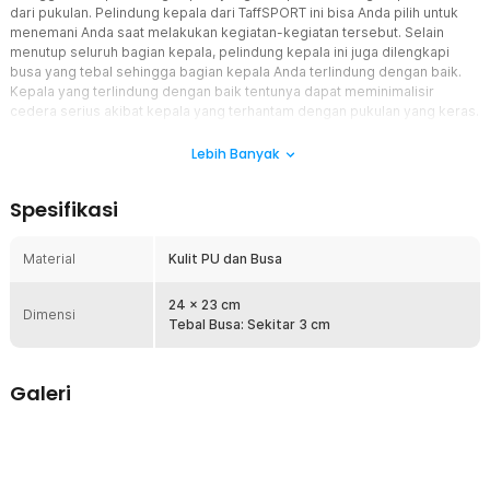
dari pukulan. Pelindung kepala dari TaffSPORT ini bisa Anda pilih untuk
menemani Anda saat melakukan kegiatan-kegiatan tersebut. Selain
menutup seluruh bagian kepala, pelindung kepala ini juga dilengkapi
busa yang tebal sehingga bagian kepala Anda terlindung dengan baik.
Kepala yang terlindung dengan baik tentunya dapat meminimalisir
cedera serius akibat kepala yang terhantam dengan pukulan yang keras.
Fitur
Lebih Banyak
Pelindung Kepala
Spesifikasi
Helm pelindung kepala ini sangat direkomendasikan untuk
digunakan saat melakukan latihan boxing, sanda, taekwondo, muay
thai, MMA dan olahraga tinju lainnya. Helm pelindung juga nyaman
Material
Kulit PU dan Busa
digunakan dalam waktu yang lama.
Perlindungan Terbaik
24 x 23 cm
Dimensi
Helm ini dirancang untuk memberikan perlindungan maksimal
Tebal Busa: Sekitar 3 cm
kepada kepala Anda saat berlatih atau bertarung. Terbuat dari
bahan kulit PU dengan isi busa tebal sehingga dapat melindungi
area kepala dengan sempurna dan mengurangi risiko terjadinya
Galeri
cedera pada bagian kepala.
Dapat Diatur
Strap kepala dengan model velcro ini dapat diatur dan
dikencangkan sesuai dengan ukuran kepala Anda sehingga tidak