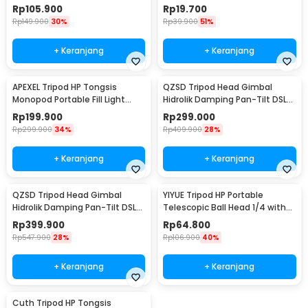
Selfie Stick 1.7M - K28
Bluetooth Remote - R1
Rp
105.900
Rp
19.700
Rp
149.900
30%
Rp
39.900
51%
+ Keranjang
+ Keranjang
APEXEL Tripod HP Tongsis
QZSD Tripod Head Gimbal
Monopod Portable Fill Light
Hidrolik Damping Pan-Tilt DSLR
Screw 1/4 Inch - APL-JJ077FL
Aluminium Alloy - Q330
Rp
199.900
Rp
299.000
Rp
299.900
34%
Rp
409.900
28%
+ Keranjang
+ Keranjang
QZSD Tripod Head Gimbal
YIYUE Tripod HP Portable
Hidrolik Damping Pan-Tilt DSLR
Telescopic Ball Head 1/4 with
Aluminium Alloy - Q90
Phone Holder 2M - R10
Rp
399.900
Rp
64.800
Rp
547.900
28%
Rp
106.900
40%
+ Keranjang
+ Keranjang
Cuth Tripod HP Tongsis