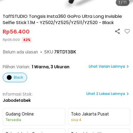
1 / 11
TaffSTUDIO Tongsis Insta360 GoPro Ultra Long Invisible
Selfie Stick 1.1M - YZ502/YZ525/YZ511/YZ520
-
Black
Rp
56.400
Rp
95.900
42
%
Belum ada ulasan
•
SKU
7RTD13BK
Lihat Varian Lainnya
Pilihan Varian:
1
Warna,
3 Ukuran
Black
Lihat
2
Lokasi Lainnya
Informasi Stok:
Jabodetabek
Gudang Online
Toko Jakarta Pusat
Tersedia
sisa
4