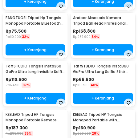
+ Keranjang
+ Keranjang
FANGTUOSI Tripod Hp Tongsis
Andoer Aksesoris Kamera
Monopod Portable Bluetooth
Tripod Ball Head Profesional
with Fill Light - QO2S
360 Rotation - TB81X
Rp
75.500
Rp
158.800
Rp
110.900
32%
Rp
237.900
34%
+ Keranjang
+ Keranjang
TaffSTUDIO Tongsis Insta360
TaffSTUDIO Tongsis Insta360
GoPro Ultra Long Invisible Selfie
GoPro Ultra Long Selfie Stick
Stick 3M - YZ530
1.5M - YZ515
Rp
110.500
Rp
66.600
Rp
174.900
37%
Rp
109.900
40%
+ Keranjang
+ Keranjang
KEELEAD Tripod HP Tongsis
KEELEAD Tripod HP Tongsis
Monopod Portable Remote
Monopod Portable with
Bluetooth Fill Light - L16
Remote Bluetooth - L16
Rp
187.300
Rp
160.900
Rp
283.900
35%
Rp
220.900
28%