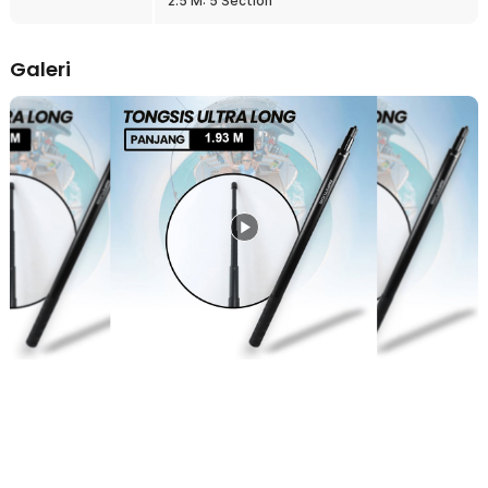
2.5 M: 5 Section
yang mudah diperpanjang maupun disimpan kembali. Memberikan
momen untuk menghasilkan foto dan video kreatif dari berbagai
sudut.
Galeri
Kelengkapan Produk
Rincian yang Anda dapatkan untuk pembelian produk ini:
1 x TaffSTUDIO Tongsis Insta360 GoPro Ultra Long Invisible
Selfie Stick - YZ502/YZ525/YZ511/YZ520