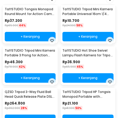
TaffSTUDIO Tongsis Monopod
TaffSTUDIO Tripod Mini Kamera
Round Mount for Action Cam
Portable Universal 16cm 1/4
Smartphone - SS-101
Monopod - CP-GP264
Rp
37.200
Rp
10.700
Rp
65.900
44%
Rp
24.900
58%
+ Keranjang
+ Keranjang
TaffSTUDIO Tripod Mini Kamera
TaffSTUDIO Hot Shoe Swivel
Portable 3 Prong for Action
Lampu Flash Kamera for Tripod
Cam Monopod - VS77
Light Stand - QM3625
Rp
46.300
Rp
36.900
Rp
78.900
42%
Rp
65.900
45%
+ Keranjang
+ Keranjang
QZSD Tripod 3-Way Fluid Ball
TaffSTUDIO Tripod HP Tongsis
Head Quick Release Plate DSLR
Monopod Portable with
- Q08S
Bluetooth Remote - XT-02
Rp
264.800
Rp
21.100
Rp
362.900
28%
Rp
41.900
50%