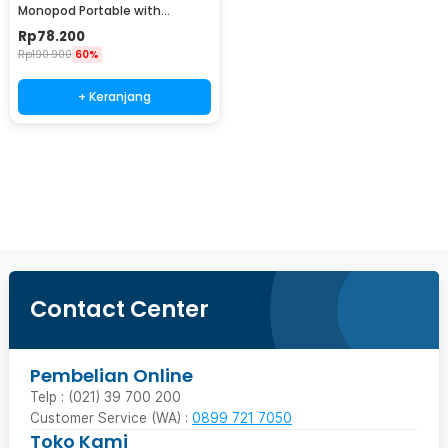
Monopod Portable with
Bluetooth Remote - P15mini
Rp
78.200
Rp
190.900
60%
+ Keranjang
Beli Sekarang
Contact Center
Pembelian Online
Telp : (021) 39 700 200
Customer Service (WA) :
0899 721 7050
Toko Kami