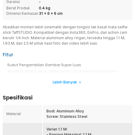
Garansi
-
Berat Produk
0.4 kg
Dimensi Kemasan
31
x
6
x
6
cm
Abadikan momen lebih sinematik dengan tongsis tak kasat mata selfie
stick TaffSTUDIO. Kompatibel dengan Insta360, GoPro, dan action cam
berulir 1/4 Inch. Material aluminium alloy ringan, tersedia hingga 1.1 M,
1.93 M, dan 2.5 M untuk hasil foto dan video lebih luas.
Fitur
Sudut Pengambilan Gambar Super Luas
Abadikan lebih banyak objek dalam satu frame menggunakan
tongsis selfie stick dengan pilihan panjang 1.1 M, 1.93 M, dan 2.5 M.
Lebih Banyak
Jangkauan ekstra membuat Anda lebih leluasa mengambil foto
grup, panorama, hingga vlog outdoor. Cocok digunakan bersama
Insta360, GoPro, dan berbagai action cam untuk hasil yang lebih
Spesifikasi
maksimal.
Sistem Pengunci yang Aman
Bodi: Aluminium Alloy
Setiap bagian teleskopik dilengkapi sistem pengunci otomatis yang
Material
Screw: Stainless Steel
menjaga tongsis tetap stabil saat dipanjangkan. Mekanisme ini
membantu mengurangi risiko pergeseran atau terlipat ketika
digunakan. Pengambilan foto dan video menjadi lebih aman serta
Varian 1.1 M:
nyaman di berbagai aktivitas.
- Panjang Maksimal: 1.1 M