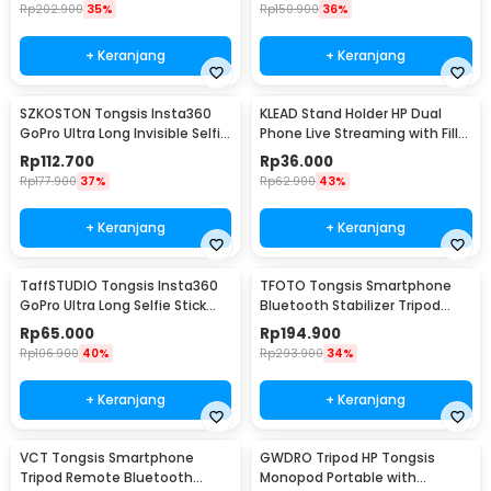
Rp
202.900
35%
Rp
150.900
36%
+ Keranjang
+ Keranjang
SZKOSTON Tongsis Insta360
KLEAD Stand Holder HP Dual
GoPro Ultra Long Invisible Selfie
Phone Live Streaming with Fill
Stick 3M - TY930
Light 15.5cm - XXFT001
Rp
112.700
Rp
36.000
Rp
177.900
37%
Rp
62.900
43%
+ Keranjang
+ Keranjang
TaffSTUDIO Tongsis Insta360
TFOTO Tongsis Smartphone
GoPro Ultra Long Selfie Stick
Bluetooth Stabilizer Tripod
1.2M - YZ711
Selfie Stick 75cm - Q08
Rp
65.000
Rp
194.900
Rp
106.900
40%
Rp
293.900
34%
+ Keranjang
+ Keranjang
VCT Tongsis Smartphone
GWDRO Tripod HP Tongsis
Tripod Remote Bluetooth
Monopod Portable with