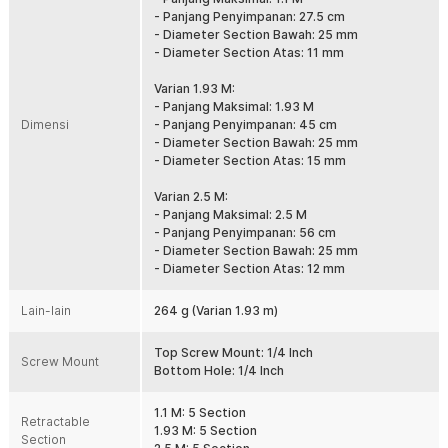
- Panjang Penyimpanan: 27.5 cm
Efek Invisible Layaknya Drone
- Diameter Section Bawah: 25 mm
Teknologi tembus pandang selfie stick membuat batang tongsis
- Diameter Section Atas: 11 mm
tidak terlihat pada hasil rekaman kamera 360. Efek ini menghasilkan
sudut pandang menyerupai pengambilan gambar menggunakan
Varian 1.93 M:
drone tanpa memerlukan perangkat tambahan. Sangat cocok untuk
- Panjang Maksimal: 1.93 M
konten traveling, olahraga, hingga vlog profesional menggunakan
Dimensi
- Panjang Penyimpanan: 45 cm
Insta360.
- Diameter Section Bawah: 25 mm
- Diameter Section Atas: 15 mm
Kompatibel dengan Beragam Action Cam
Menggunakan ulir universal 1/4 Inch yang kompatibel dengan
Varian 2.5 M:
Insta360, GoPro, dan berbagai action cam lainnya. Anda juga dapat
- Panjang Maksimal: 2.5 M
memasang aksesori tambahan seperti penjepit smartphone yang
- Panjang Penyimpanan: 56 cm
memiliki ulir serupa. Fleksibilitas ini membuat selfie stick dapat
- Diameter Section Bawah: 25 mm
digunakan untuk berbagai kebutuhan dokumentasi.
- Diameter Section Atas: 12 mm
Aluminium Alloy Ringan dan Kokoh
Material aluminium alloy memberikan kombinasi ideal antara bobot
Lain-lain
264 g (Varian 1.93 m)
ringan dan kekuatan tinggi. Tongsis nyaman digunakan dalam waktu
lama tanpa membuat tangan cepat lelah. Konstruksi yang kokoh
Top Screw Mount: 1/4 Inch
juga membuatnya lebih tahan terhadap benturan ringan dan
Screw Mount
Bottom Hole: 1/4 Inch
penggunaan di luar ruangan.
Tersedia Berbagai Pilihan Panjang
1.1 M: 5 Section
Retractable
Pilih ukuran 1.1 M, 1.93 M, atau 2.5 M sesuai kebutuhan fotografi dan
1.93 M: 5 Section
Section
videografi Anda. Setiap varian menggunakan desain teleskopik