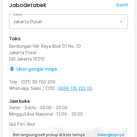
Jabodetabek
Ganti
Lokasi
Jakarta Pusat
Toko
Bendungan Hilir Raya Blok G1 No. 10
Jakarta Pusat
DKI Jakarta
10210
Lihat google maps
Telp
:
(021) 39 700 200
Whatsapp Sales / COD
:
0896 135 222 00
Jam buka:
Senin - Sabtu
:
09:00
-
20:00
Minggu/Libur Nasional
:
12:00
-
20:00
Idul Fitri
: libur
Selengkapnya
Beli langsung/self pickup di kota lainnya