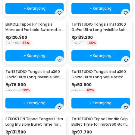
+ Keranjang
+ Keranjang
ERIKOLE Tripod HP Tongsis
TaffSTUDIO Tongsis Insta360
Monopod Portable Automatic
GoPro Ultra Long Invisible Selfie
Face Tracking - P01
Stick 2.5M -
Rp
125.900
Rp
139.200
YZ502/YZ525/YZ511/YZ520
Rp
194.900
36%
Rp
212.900
35%
+ Keranjang
+ Keranjang
TaffSTUDIO Tongsis Insta360
TaffSTUDIO Tongsis Insta360
GoPro Ultra Long Invisible Selfie
GoPro Ultra Long Selfie Stick
Stick 1.93M -
0.7M - YZ669
Rp
76.800
Rp
53.500
YZ502/YZ525/YZ511/YZ520
Rp
122.900
38%
Rp
91.900
42%
+ Keranjang
+ Keranjang
SZKOSTON Tripod Tongsis Ultra
TaffSTUDIO Tripod Handle Grip
Long Invisible Bullet Time for
Bullet Time for Insta360 GoPro
Insta360 1.2M - YZ712
18cm - YZ175
Rp
131.900
Rp
97.700