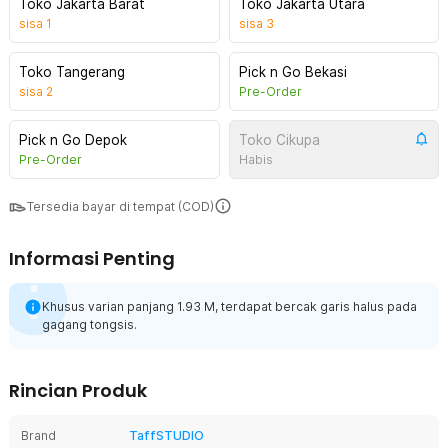
Toko Jakarta Barat
Toko Jakarta Utara
sisa
1
sisa
3
Toko Tangerang
Pick n Go Bekasi
sisa
2
Pre-Order
Pick n Go Depok
Toko Cikupa
Pre-Order
Habis
Tersedia bayar di tempat (COD)
Informasi Penting
Khusus varian panjang 1.93 M, terdapat bercak garis halus pada
gagang tongsis.
Rincian Produk
Brand
TaffSTUDIO