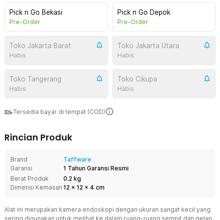
Pick n Go Bekasi
Pick n Go Depok
Pre-Order
Pre-Order
Toko Jakarta Barat
Toko Jakarta Utara
Habis
Habis
Toko Tangerang
Toko Cikupa
Habis
Habis
Tersedia bayar di tempat (COD)
Rincian Produk
Brand
Taffware
Garansi
1 Tahun Garansi Resmi
Berat Produk
0.2 kg
Dimensi Kemasan
12
x
12
x
4
cm
Alat ini merupakan kamera endoskopi dengan ukuran sangat kecil yang
sering digunakan untuk melihat ke dalam ruang-ruang sempit dan gelap.