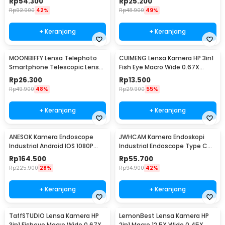
Rp
54.300
Rp
25.200
Rp
92.900
42%
Rp
48.900
49%
+ Keranjang
+ Keranjang
MOONBIFFY Lensa Telephoto
CUIMENG Lensa Kamera HP 3in1
Smartphone Telescopic Lens
Fish Eye Macro Wide 0.67X
Anti Glare 12X - DW4638
Universal - CUI3
Rp
26.300
Rp
13.500
Rp
49.900
48%
Rp
29.900
55%
+ Keranjang
+ Keranjang
ANESOK Kamera Endoscope
JWHCAM Kamera Endoskopi
Industrial Android IOS 1080P
Industrial Endoscope Type C
8mm - W300
3M 5.5mm 6LED 480P - AN98A
Rp
164.500
Rp
55.700
Rp
225.900
28%
Rp
94.900
42%
+ Keranjang
+ Keranjang
TaffSTUDIO Lensa Kamera HP
LemonBest Lensa Kamera HP
3in1 Fisheye Macro Wide 0.67X
2in1 Macro 12.5X Wide 0.45X