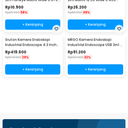
With Klip - OD-31
With Klip - LB-21
Rp
10.900
Rp
26.200
Rp
25.900
58%
Rp
49.900
48%
+ Keranjang
+ Keranjang
Sruton Kamera Endoskopi
MRGO Kamera Endoskopi
Industrial Endoscope 4.3 Inch
Industrial Endoscope USB 3in1 8
IPS LCD 1080P - P40
LED 1200P 2M - MR28
Rp
419.600
Rp
91.200
Rp
574.900
28%
Rp
133.900
32%
+ Keranjang
+ Keranjang
Beli Sekarang