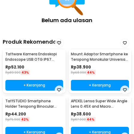
Belum ada ulasan
Produk Rekomendasi
Taffware Kamera Endoskopi
Mount Adaptor Smartphone ke
Endoscope USB OTG IP67
Teropong Monokular Universal
Borescope LED 480P - AN98B
Digiscoping - WNJ-01
Rp
52.100
Rp
38.900
Rp
89.900
43%
Rp
68.900
44%
+ Keranjang
+ Keranjang
TaffSTUDIO Smartphone
APEXEL Lensa Super Wide Angle
Holder Teropong Binocular
Lens 0.45X and Macro
Monocular - CM4
Smartphone - APL-0.45WM
Rp
44.200
Rp
38.600
Rp
75.900
42%
Rp
67.900
44%
+ Keranjang
+ Keranjang