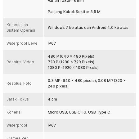
Varian 1080P: 8 mm
Android. Dukungan USB OTG memungkinkan penggunaan langsung
tanpa laptop atau PC. Sangat praktis untuk inspeksi lapangan dan
Panjang Kabel: Sekitar 3.5 M
penggunaan mobile.
Waterproof IP67
Kesesuaian
Windows 7 ke atas dan Android 4.0 ke atas
Dengan standar IP67, bagian kamera tahan air dan aman digunakan
Sistem Operasi
di lingkungan basah. Cocok untuk inspeksi pipa air, saluran
pembuangan, atau mesin yang lembap. Memberikan rasa aman
Waterproof Level
IP67
saat digunakan di kondisi ekstrem ringan.
Dukungan Aplikasi Smartphone
480 P (640 x 480 Pixels)
Kamera dapat digunakan dengan aplikasi khusus yang diunduh
Resolusi Video
720 P (1280 x 720 Pixels)
melalui QR code pada panduan. Aplikasi ini menampilkan gambar
1080 P (1920 x 1080 Pixels)
secara real-time dan memungkinkan pengambilan foto maupun
video. Sangat membantu untuk dokumentasi dan analisis lanjutan.
0.3 MP (640 x 480 pixels), 0.08 MP (320 x
Resolusi Foto
240 pixels)
Kelengkapan Produk
Jarak Fokus
Rincian yang Anda dapatkan untuk pembelian produk ini:
4 cm
1 x Taffware Kamera Endoskopi Endoscope USB OTG IP67
Borescope LED - AN98B
Koneksi
Micro USB, USB OTG, USB Type C
1 x Set Pengait Aksesori
1 x Kabel Micro USB ke USB
Waterproof
IP67
1 x Adapter USB Type C
1 x Panduan Penggunaan
Frames Per