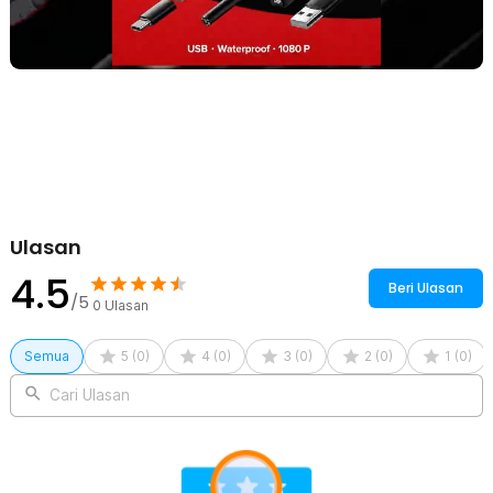
Ulasan
4.5
Beri Ulasan
/5
0
Ulasan
Semua
5
(
0
)
4
(
0
)
3
(
0
)
2
(
0
)
1
(
0
)
Cari Ulasan