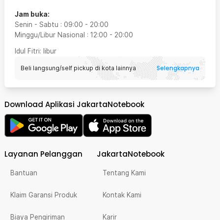
Jam buka:
Senin - Sabtu
:
09:00
-
20:00
Minggu/Libur Nasional
:
12:00
-
20:00
Idul Fitri
: libur
Selengkapnya
Beli langsung/self pickup di kota lainnya
Download Aplikasi JakartaNotebook
Layanan Pelanggan
JakartaNotebook
Bantuan
Tentang Kami
Klaim Garansi Produk
Kontak Kami
Biaya Pengiriman
Karir