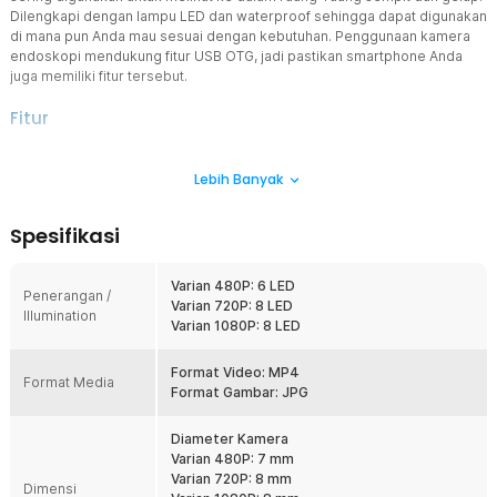
Dilengkapi dengan lampu LED dan waterproof sehingga dapat digunakan
di mana pun Anda mau sesuai dengan kebutuhan. Penggunaan kamera
endoskopi mendukung fitur USB OTG, jadi pastikan smartphone Anda
juga memiliki fitur tersebut.
Fitur
Pilihan Resolusi Tinggi
Lebih Banyak
Kamera endoskopi ini dibekali sensor beresolusi 480 P, 720 P, dan
1080 P yang bisa Anda pilih sesuai pilihan, mampu menampilkan
gambar secara stabil dan cukup detail. Resolusi ini ideal untuk
Spesifikasi
inspeksi teknis seperti pipa, mesin, atau kabel tersembunyi tanpa
beban file yang berat. Hasil visual memudahkan identifikasi masalah
secara cepat dan akurat.
Varian 480P: 6 LED
Penerangan /
Varian 720P: 8 LED
Lampu LED Adjustable
Illumination
Varian 1080P: 8 LED
Lampu LED mengelilingi lensa kamera untuk memberikan
pencahayaan merata di area gelap. Tingkat kecerahan dapat diatur
melalui kontrol pada kabel sesuai kebutuhan pengguna. Fitur ini
Format Video: MP4
Format Media
sangat membantu saat inspeksi di ruang tertutup, pipa, atau rongga
Format Gambar: JPG
bangunan.
Diameter Kamera
Koneksi USB OTG Micro USB dan USB Type C
Varian 480P: 7 mm
Kamera mendukung koneksi Micro USB dan dilengkapi adapter
Varian 720P: 8 mm
USB Type C, sehingga kompatibel dengan berbagai smartphone
Dimensi