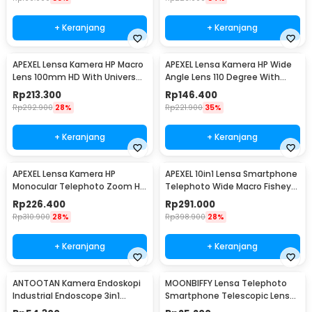
+ Keranjang
+ Keranjang
APEXEL Lensa Kamera HP Macro
APEXEL Lensa Kamera HP Wide
Lens 100mm HD With Universal
Angle Lens 110 Degree With
Klip - APL-HB100mm
Universal Klip - APL-HB110
Rp
213.300
Rp
146.400
Rp
292.900
28%
Rp
221.900
35%
+ Keranjang
+ Keranjang
APEXEL Lensa Kamera HP
APEXEL 10in1 Lensa Smartphone
Monocular Telephoto Zoom HD
Telephoto Wide Macro Fisheye
8-24X30 - APL-8-24X30
- APL-22XDG9
Rp
226.400
Rp
291.000
Rp
310.900
28%
Rp
398.900
28%
+ Keranjang
+ Keranjang
ANTOOTAN Kamera Endoskopi
MOONBIFFY Lensa Telephoto
Industrial Endoscope 3in1
Smartphone Telescopic Lens
5.5mm 480P - AN98
Anti Glare 8X - DW4638