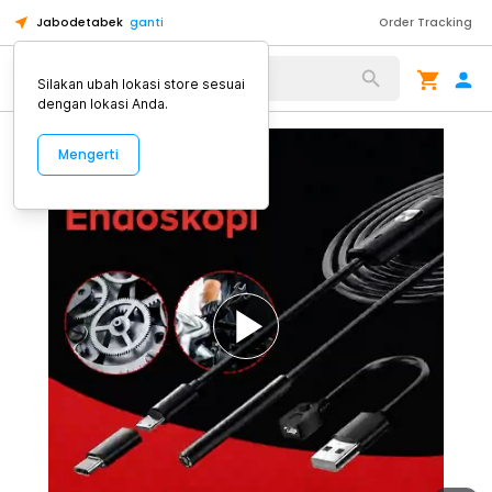
Jabodetabek
ganti
Order Tracking
Alat Kopi
Silakan ubah lokasi store sesuai
dengan lokasi Anda.
Mengerti