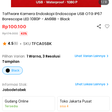
1 / 9
Taffware Kamera Endoskopi Endoscope USB OTG IP67
Borescope LED 1080P - AN98B
-
Black
Rp
100.100
Rp
174.900
43
%
•
SKU
TFCA05BK
4.5
(
8
)
Lihat Varian Lainnya
Pilihan Varian:
1
Warna,
3 Resolusi
Tampilan
Black
Lihat
Lokasi Lainnya
Informasi Stok:
Jabodetabek
Gudang Online
Toko Jakarta Pusat
Tersedia
sisa
4