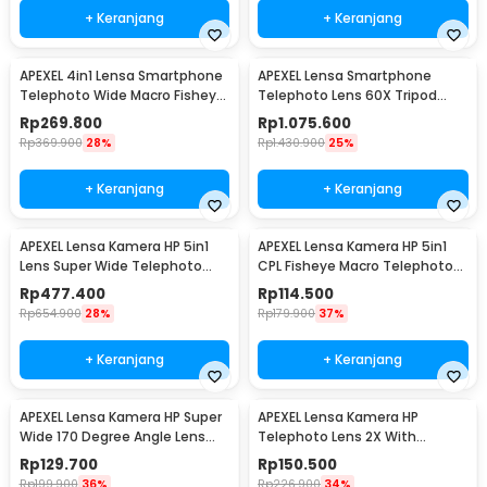
+ Keranjang
+ Keranjang
APEXEL 4in1 Lensa Smartphone
APEXEL Lensa Smartphone
Telephoto Wide Macro Fisheye
Telephoto Lens 60X Tripod
- APL-22X105-4IN1
Remote - APL-JS60XJJ09
Rp
269.800
Rp
1.075.600
Rp
369.900
28%
Rp
1.430.900
25%
+ Keranjang
+ Keranjang
APEXEL Lensa Kamera HP 5in1
APEXEL Lensa Kamera HP 5in1
Lens Super Wide Telephoto
CPL Fisheye Macro Telephoto
Fisheye Macro - APL-HB5
Wide Angle - APL-DG5H
Rp
477.400
Rp
114.500
Rp
654.900
28%
Rp
179.900
37%
+ Keranjang
+ Keranjang
APEXEL Lensa Kamera HP Super
APEXEL Lensa Kamera HP
Wide 170 Degree Angle Lens
Telephoto Lens 2X With
With Klip - APL-HB170
Universal Clip - APL-HB2X
Rp
129.700
Rp
150.500
Rp
199.900
36%
Rp
226.900
34%