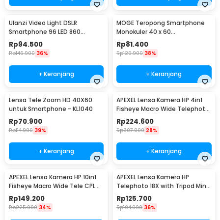
Ulanzi Video Light DSLR
MOGE Teropong Smartphone
Smartphone 96 LED 860
Monokuler 40 x 60
Lumens 1/4 Inch - FT-96
Magnification Zoom - KL1040
Rp
94.500
Rp
81.400
Rp
146.900
36%
Rp
129.900
38%
+ Keranjang
+ Keranjang
Lensa Tele Zoom HD 40X60
APEXEL Lensa Kamera HP 4in1
untuk Smartphone - KL1040
Fisheye Macro Wide Telephoto
Tripod - APL-T18XBZJ5
Rp
70.900
Rp
224.600
Rp
114.900
39%
Rp
307.900
28%
+ Keranjang
+ Keranjang
APEXEL Lensa Kamera HP 10in1
APEXEL Lensa Kamera HP
Fisheye Macro Wide Tele CPL
Telephoto 18X with Tripod Mini
Kale Filter - APL-DG10
dan Klip - APL-T18ZJ
Rp
149.200
Rp
125.700
Rp
225.900
34%
Rp
194.900
36%