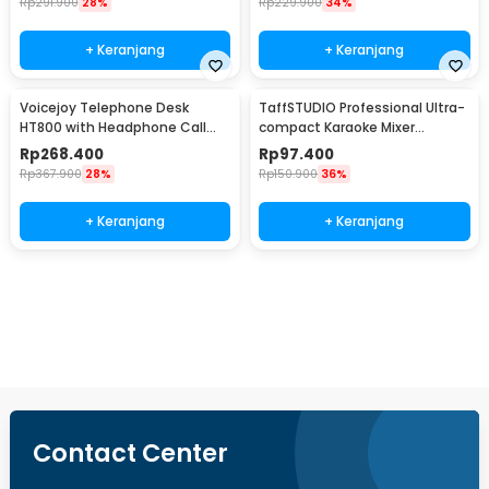
Rp
291.900
28%
Rp
229.900
34%
+ Keranjang
+ Keranjang
Voicejoy Telephone Desk
TaffSTUDIO Professional Ultra-
HT800 with Headphone Call
compact Karaoke Mixer
Center VH500
Amplifier 4 Ch - MH400
Rp
268.400
Rp
97.400
Rp
367.900
28%
Rp
150.900
36%
+ Keranjang
+ Keranjang
Beli Sekarang
Contact Center