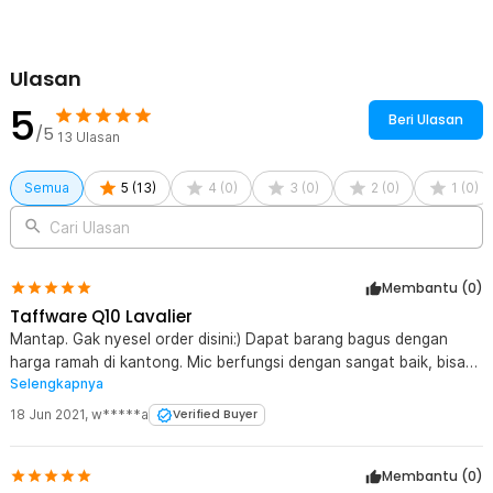
Ulasan
5
Beri Ulasan
/5
13
Ulasan
Semua
5
(
13
)
4
(
0
)
3
(
0
)
2
(
0
)
1
(
0
)
Cari Ulasan
Membantu (
0
)
Taffware Q10 Lavalier
Mantap. Gak nyesel order disini:) Dapat barang bagus dengan
harga ramah di kantong. Mic berfungsi dengan sangat baik, bisa
Selengkapnya
dipake rekaman voice over juga.
18 Jun 2021
,
w*****a
Verified Buyer
Membantu (
0
)