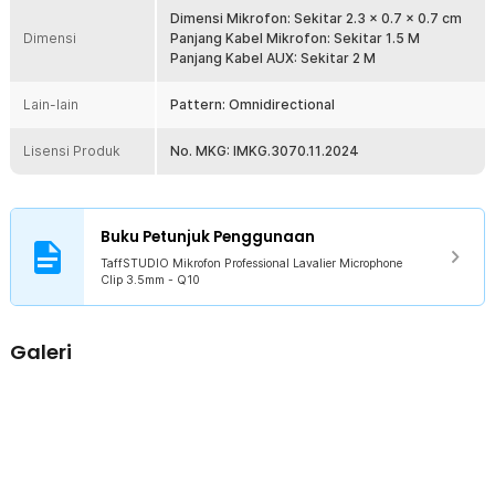
3.5mm - Q10
Dimensi Mikrofon: Sekitar 2.3 x 0.7 x 0.7 cm
1 x Kabel AUX
Dimensi
Panjang Kabel Mikrofon: Sekitar 1.5 M
2 x Busa Cover Mikrofon Ekstra
Panjang Kabel AUX: Sekitar 2 M
1 x Adaptor 3.5 mm
1 x Kantong Penyimpanan
Lain-lain
Pattern: Omnidirectional
Lisensi Produk
No. MKG: IMKG.3070.11.2024
Buku Petunjuk Penggunaan
TaffSTUDIO Mikrofon Professional Lavalier Microphone
Clip 3.5mm - Q10
Galeri