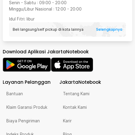
Senin - Sabtu
:
09:00
-
20:00
Minggu/Libur Nasional
:
12:00
-
20:00
Idul Fitri
: libur
Selengkapnya
Beli langsung/self pickup di kota lainnya
Download Aplikasi JakartaNotebook
Layanan Pelanggan
JakartaNotebook
Bantuan
Tentang Kami
Klaim Garansi Produk
Kontak Kami
Biaya Pengiriman
Karir
Indeks Produk
Blog