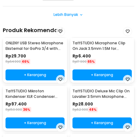
Lebih Banyak
Produk Rekomendasi
ONLENY USB Stereo Microphone
TaffSTUDIO Microphone Clip
Eksternal for GoPro 3/4 with
On Jack 3.5mm 1.5M for
Clip - DZ0288
Smartphone Laptop - SR-503
Rp
29.700
Rp
6.400
Rp
54.900
46%
Rp
17.900
65%
+ Keranjang
+ Keranjang
TaffSTUDIO Mikrofon
TaffSTUDIO Deluxe Mic Clip On
Kondenser XLR Condenser
Lavalier 3.5mm Microphone
Microphone Studio Podcast -
Smartphone - EY-510A
Rp
97.400
Rp
28.000
BM-700
Rp
150.900
36%
Rp
52.900
48%
+ Keranjang
+ Keranjang