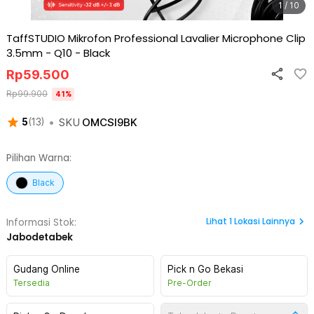
1 / 10
TaffSTUDIO Mikrofon Professional Lavalier Microphone Clip
3.5mm - Q10
-
Black
Rp
59.500
Rp
99.900
41
%
•
SKU
OMCSI9BK
5
(
13
)
Pilihan Warna:
Black
Lihat
1
Lokasi Lainnya
Informasi Stok:
Jabodetabek
Gudang Online
Pick n Go Bekasi
Tersedia
Pre-Order