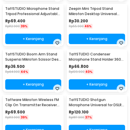
TaffSTUDIO Microphone Stand
Zeepin Mini Tripod Stand
Tripod Professional Adjustable
Mikrofon Desktop Universal
2 Holder - NB-107
dengan Pop Filter - F-9
Rp
69.400
Rp
30.200
Rp
112.900
39%
Rp
55.900
46%
+ Keranjang
+ Keranjang
TaffSTUDIO Boom Arm Stand
TaffSTUDIO Condenser
Suspensi Mikrofon Scissor Desk
Microphone Stand Holder 360
Clamp - NB-35
Lazypod Clamp - NB-35
Rp
36.500
Rp
66.800
Rp
64.900
44%
Rp
109.900
40%
+ Keranjang
+ Keranjang
Taffware Mikrofon Wireless FM
TaffSTUDIO Shotgun
Clip On Transmitter Receiver
Microphone Universal for DSLR
Jack 6.3mm - WR-601
Smartphone Computer - MIC-
Rp
69.600
Rp
120.100
05
Rp
113.900
39%
Rp
187.900
37%
+ Keranjang
+ Keranjang