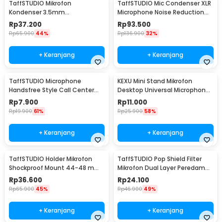
TaffSTUDIO Mikrofon
TaffSTUDIO Mic Condenser XLR
Kondenser 3.5mm
Microphone Noise Reduction
Omnidirectional Podcast with
with Holder - BM-800
Rp
37.200
Rp
93.500
Stand - SF-666
Rp
65.900
44%
Rp
136.900
32%
+ Keranjang
+ Keranjang
TaffSTUDIO Microphone
KEXU Mini Stand Mikrofon
Handsfree Style Call Center
Desktop Universal Microphone
With Noise Reduction - M5
Holder - BC-08
Rp
7.900
Rp
11.000
Rp
19.900
61%
Rp
25.900
58%
+ Keranjang
+ Keranjang
TaffSTUDIO Holder Mikrofon
TaffSTUDIO Pop Shield Filter
Shockproof Mount 44-48 mm
Mikrofon Dual Layer Peredam
- SH-100
Noise BOP - MPF-6
Rp
36.600
Rp
24.100
Rp
65.900
45%
Rp
46.900
49%
+ Keranjang
+ Keranjang