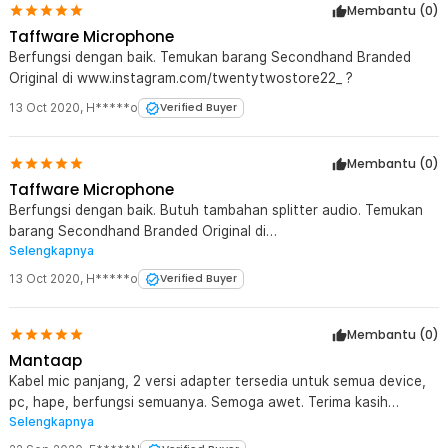
Membantu (
0
)
Taffware Microphone
Berfungsi dengan baik. Temukan barang Secondhand Branded
Original di www.instagram.com/twentytwostore22_ ?
13 Oct 2020
,
H*****o
Verified Buyer
Membantu (
0
)
Taffware Microphone
Berfungsi dengan baik. Butuh tambahan splitter audio. Temukan
barang Secondhand Branded Original di
Selengkapnya
www.instagram.com/twentytwostore22_ ?
13 Oct 2020
,
H*****o
Verified Buyer
Membantu (
0
)
Mantaap
Kabel mic panjang, 2 versi adapter tersedia untuk semua device,
pc, hape, berfungsi semuanya. Semoga awet. Terima kasih
Selengkapnya
Jaknote