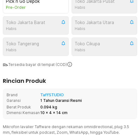
Pick n Go Depok
Toko Jakarta Pusat
Pre-Order
Habis
Toko Jakarta Barat
Toko Jakarta Utara
Habis
Habis
Toko Tangerang
Toko Cikupa
Habis
Habis
Tersedia bayar di tempat (COD)
Rincian Produk
Brand
TaffSTUDIO
Garansi
1 Tahun Garansi Resmi
Berat Produk
0.094 kg
Dimensi Kemasan
10
x
4
x
14
cm
Mikrofon lavalier Taffware dengan rekaman omnidirectional, plug 3.5
mm, fleksibel untuk podcast, Zoom, WhatsApp, hingga YouTube.