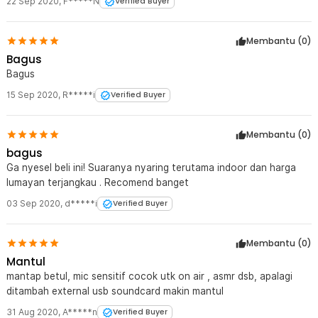
22 Sep 2020
,
F*****N
Verified Buyer
Membantu (
0
)
Bagus
Bagus
15 Sep 2020
,
R*****i
Verified Buyer
Membantu (
0
)
bagus
Ga nyesel beli ini! Suaranya nyaring terutama indoor dan harga
lumayan terjangkau . Recomend banget
03 Sep 2020
,
d*****i
Verified Buyer
Membantu (
0
)
Mantul
mantap betul, mic sensitif cocok utk on air , asmr dsb, apalagi
ditambah external usb soundcard makin mantul
31 Aug 2020
,
A*****n
Verified Buyer