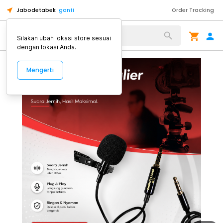
Jabodetabek
ganti
Order Tracking
Alat Kopi
Silakan ubah lokasi store sesuai
dengan lokasi Anda.
Mengerti