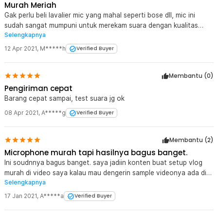
Murah Meriah
Gak perlu beli lavalier mic yang mahal seperti bose dll, mic ini
sudah sangat mumpuni untuk merekam suara dengan kualitas
Selengkapnya
yang baik
12 Apr 2021
,
M*****h
Verified Buyer
Membantu (
0
)
Pengiriman cepat
Barang cepat sampai, test suara jg ok
08 Apr 2021
,
A*****g
Verified Buyer
Membantu (
2
)
Microphone murah tapi hasilnya bagus banget.
Ini soudnnya bagus banget. saya jadiin konten buat setup vlog
murah di video saya kalau mau dengerin sample videonya ada di
Selengkapnya
sini https://youtu.be/TSNQ8Gda0AU semoga membantu temen-
temen yang mau beli..
17 Jan 2021
,
A*****a
Verified Buyer