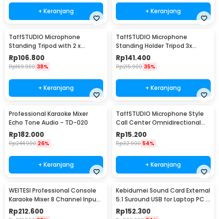
+ Keranjang
+ Keranjang
TaffSTUDIO Microphone
TaffSTUDIO Microphone
Standing Tripod with 2 x
Standing Holder Tripod 3x
Smartphone Holder - NB-03
Smartphone Holder - NB-04P
Rp
106.800
Rp
141.400
Rp
169.900
38%
Rp
215.900
35%
+ Keranjang
+ Keranjang
Professional Karaoke Mixer
TaffSTUDIO Microphone Style
Echo Tone Audio - TD-020
Call Center Omnidirectional
52dB - MF03
Rp
182.000
Rp
15.200
Rp
244.900
26%
Rp
32.900
54%
+ Keranjang
+ Keranjang
WEITESI Professional Console
Kebidumei Sound Card External
Karaoke Mixer 8 Channel Input
5.1 Suround USB for Laptop PC -
Mic - AM-228
CM6206
Rp
212.600
Rp
152.300