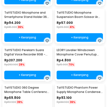
TaffSTUDIO Microphone and
TaffSTUDIO Microphone
Smartphone Stand Holder 360
Suspension Boom Scissor Arm
Degree - MS-70B
with Lazypod - D6
Rp
94.200
Rp
57.000
Rp
145.900
36%
Rp
95.900
41%
+ Keranjang
+ Keranjang
TaffSTUDIO Perekam Suara
LEORY Lavalier Windscreen
Digital Voice Recorder 8GB -
Microphone Cover Penutup
T60
Busa Mikrofon - LE1
Rp
207.200
Rp
4.800
Rp
283.900
28%
Rp
15.900
70%
+ Keranjang
+ Keranjang
TaffSTUDIO 360 Degree
TaffSTUDIO Phantom Power
Microphone Table Conference
Supply Microphone Condenser
Zoom Meeting Studio - iTalk-
1 Channel 48V - RU-P48V
Rp
69.800
Rp
93.100
02
Rp
113.900
39%
Rp
144.900
36%