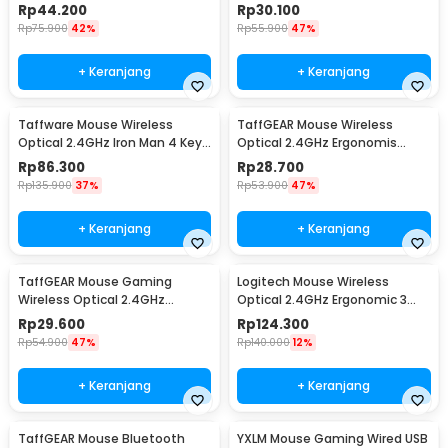
3 Key 1600DPI - CM0016
4 Key 1600DPI - Y810
Rp
44.200
Rp
30.100
Rp
75.900
42%
Rp
55.900
47%
+ Keranjang
+ Keranjang
Taffware Mouse Wireless
TaffGEAR Mouse Wireless
Optical 2.4GHz Iron Man 4 Key
Optical 2.4GHz Ergonomis
1600 DPI - M8
Portable 6Key 1600DPI - AA-01
Rp
86.300
Rp
28.700
Rp
135.900
37%
Rp
53.900
47%
+ Keranjang
+ Keranjang
TaffGEAR Mouse Gaming
Logitech Mouse Wireless
Wireless Optical 2.4GHz
Optical 2.4GHz Ergonomic 3
Ergonomic 6 Key 1600DPI - W4
Key 1000DPI - M170
Rp
29.600
Rp
124.300
Rp
54.900
47%
Rp
140.000
12%
+ Keranjang
+ Keranjang
TaffGEAR Mouse Bluetooth
YXLM Mouse Gaming Wired USB