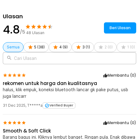
Ulasan
4.8
Beri Ulasan
/5
48
Ulasan
Semua
5
(
38
)
4
(
9
)
3
(
1
)
2
(
0
)
1
(
0
)
Cari Ulasan
Membantu (
0
)
rekomen untuk harga dan kualitasnya
halus, klik empuk, koneksi bluetooth lancar gk pake putus, usb
juga lancarr
31 Dec 2025
,
T*****a
Verified Buyer
Membantu (
0
)
Smooth & Soft Click
Barang bagus ini. Kliknya lembut banget. Ringan pula. Enak dibawa