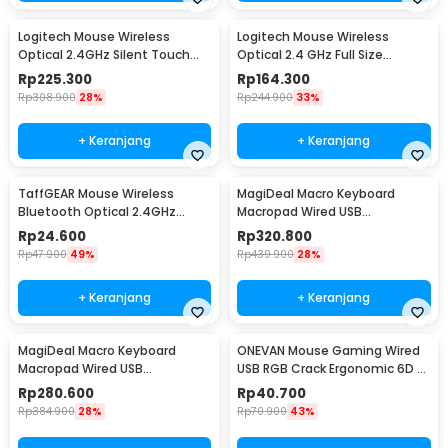
Logitech Mouse Wireless
Logitech Mouse Wireless
Optical 2.4GHz Silent Touch
Optical 2.4 GHz Full Size
1000DPI - M331
Ergonomic 1000DPI - M190
Rp
225.300
Rp
164.300
Rp
308.900
28%
Rp
244.900
33%
+ Keranjang
+ Keranjang
TaffGEAR Mouse Wireless
MagiDeal Macro Keyboard
Bluetooth Optical 2.4GHz
Macropad Wired USB
Silent Click 1600DPI - E1300
Mechanical Gaming Shortcut
Rp
24.600
Rp
320.800
12 Tombol 3 Knob - MD-12
Rp
47.900
49%
Rp
439.900
28%
+ Keranjang
+ Keranjang
MagiDeal Macro Keyboard
ONEVAN Mouse Gaming Wired
Macropad Wired USB
USB RGB Crack Ergonomic 6D 6
Mechanical Gaming Shortcut
Key 4800DPI - M20
Rp
280.600
Rp
40.700
12 Tombol 3 Knob - MD-12B
Rp
384.900
28%
Rp
70.900
43%