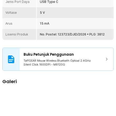
Jenis Port Daya
USB Type C
Voltase
5 V
Arus
15 mA
Lisensi Produk
No. Postel: 123723/DJID/2026 • PLG: 3812
Buku Petunjuk Penggunaan
TaffGEAR Mouse Wireless Bluetooth Optical 2.4GHz
Silent Click 1600DPI - M8120G
Galeri