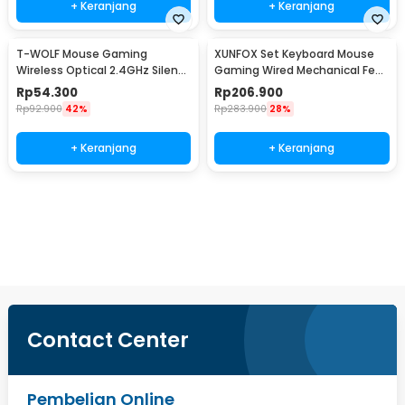
+ Keranjang
+ Keranjang
T-WOLF Mouse Gaming
XUNFOX Set Keyboard Mouse
Wireless Optical 2.4GHz Silent
Gaming Wired Mechanical Feel
6 Key 1600DPI - Q13
RGB - K820
Rp
54.300
Rp
206.900
Rp
92.900
42%
Rp
283.900
28%
+ Keranjang
+ Keranjang
Beli Sekarang
Contact Center
Pembelian Online