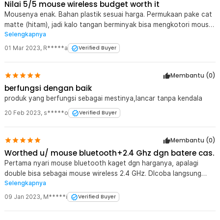
Nilai 5/5 mouse wireless budget worth it
Mousenya enak. Bahan plastik sesuai harga. Permukaan pake cat
matte (hitam), jadi kalo tangan berminyak bisa mengkotori mouse.
Selengkapnya
Konektivitas bagus, nilai 4/5 karena kadang kerasa delay walau
sedikit
01 Mar 2023
,
R*****a
Verified Buyer
Membantu (
0
)
berfungsi dengan baik
produk yang berfungsi sebagai mestinya,lancar tanpa kendala
20 Feb 2023
,
s*****o
Verified Buyer
Membantu (
0
)
Worthed u/ mouse bluetooth+2.4 Ghz dgn batere cas.
Pertama nyari mouse bluetooth kaget dgn harganya, apalagi
double bisa sebagai mouse wireless 2.4 GHz. DIcoba langsung
Selengkapnya
pairing tanpa hambatan, tapi di mode bluetooth gerakan kursor
koq kurang responsif. Dicoba di 2.4 GHz bagus, saat kembali pake
09 Jan 2023
,
M*****i
Verified Buyer
bluetooh gerakan kursor sudah normal kembali. Semoga awet.