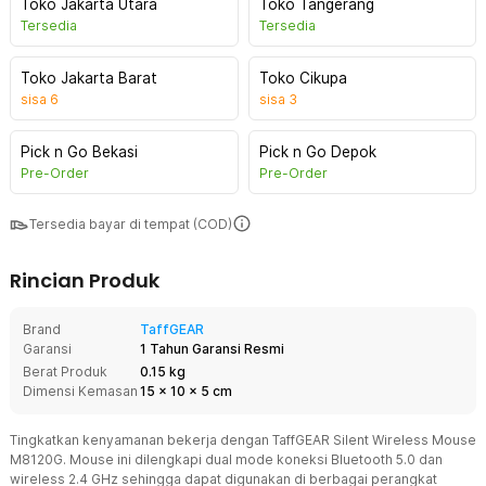
Toko Jakarta Utara
Toko Tangerang
Tersedia
Tersedia
Toko Jakarta Barat
Toko Cikupa
sisa
6
sisa
3
Pick n Go Bekasi
Pick n Go Depok
Pre-Order
Pre-Order
Tersedia bayar di tempat (COD)
Rincian Produk
Brand
TaffGEAR
Garansi
1 Tahun Garansi Resmi
Berat Produk
0.15 kg
Dimensi Kemasan
15
x
10
x
5
cm
Tingkatkan kenyamanan bekerja dengan TaffGEAR Silent Wireless Mouse
M8120G. Mouse ini dilengkapi dual mode koneksi Bluetooth 5.0 dan
wireless 2.4 GHz sehingga dapat digunakan di berbagai perangkat