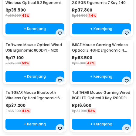
Wireless Optical 5.2 Ergonomic
2.0 RGB Ergonomic 7 Key 2400
6 Key 1600DPI - PWM-601
DPI - G6
Rp
39.900
Rp
37.800
Rp
69.900
43%
Rp
66.900
44%
+ Keranjang
+ Keranjang
Taffware Mouse Optical Wired
iMICE Mouse Gaming Wireless
USB Ergonomic 800DPI - M20
Optical 2.4GHz Ergonomic 4
Key 2000DPI Silent Version - G-
Rp
17.100
Rp
53.500
1800
Rp
35.900
53%
Rp
91.900
42%
+ Keranjang
+ Keranjang
TaffGEAR Mouse Bluetooth
TaffGEAR Mouse Gaming Wired
Wireless Optical Ergonomic 6
RGB LED Optical 3 Key 1200DPI -
Key 1600DPI - M9000
X1
Rp
37.200
Rp
16.600
Rp
65.900
44%
Rp
34.900
53%
+ Keranjang
+ Keranjang