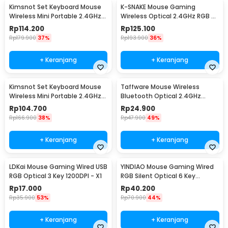
Kimsnot Set Keyboard Mouse
K-SNAKE Mouse Gaming
Wireless Mini Portable 2.4GHz
Wireless Optical 2.4GHz RGB 6
Ergonomic - JP106
Key 1600DPI - BM600
Rp
114.200
Rp
125.100
Rp
179.900
37%
Rp
193.900
36%
+ Keranjang
+ Keranjang
Kimsnot Set Keyboard Mouse
Taffware Mouse Wireless
Wireless Mini Portable 2.4GHz
Bluetooth Optical 2.4GHz
Ergonomic - KM-911
Silent Click 1600DPI - DC001
Rp
104.700
Rp
24.900
Rp
166.900
38%
Rp
47.900
49%
+ Keranjang
+ Keranjang
LDKai Mouse Gaming Wired USB
YINDIAO Mouse Gaming Wired
RGB Optical 3 Key 1200DPI - X1
RGB Silent Optical 6 Key
3200DPI - G5
Rp
17.000
Rp
40.200
Rp
35.900
53%
Rp
70.900
44%
+ Keranjang
+ Keranjang