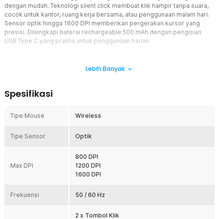
dengan mudah. Teknologi silent click membuat klik hampir tanpa suara,
cocok untuk kantor, ruang kerja bersama, atau penggunaan malam hari.
Sensor optik hingga 1600 DPI memberikan pergerakan kursor yang
presisi. Dilengkapi baterai rechargeable 500 mAh dengan pengisian
USB Type C yang praktis untuk penggunaan harian.
Fitur
Lebih Banyak
Dual Mode Koneksi Bluetooth dan Wireless 2.4 GHz
TaffGEAR silent mouse mendukung dua mode koneksi sekaligus,
Spesifikasi
yaitu Bluetooth 5.0 dan wireless 2.4 GHz, sehingga Anda bisa
menghubungkannya ke berbagai perangkat dengan mudah.
Fleksibilitas ini memungkinkan Anda berpindah penggunaan antara
Tipe Mouse
Wireless
laptop, PC, atau tablet tanpa harus sering mencabut dan memasang
ulang perangkat.
Tipe Sensor
Optik
Silent Click Lebih Tenang dan Nyaman
Teknologi silent click membuat suara klik menjadi sangat halus dan
800 DPI
hampir tidak terdengar. Fitur ini sangat cocok digunakan di
Max DPI
1200 DPI
lingkungan yang membutuhkan ketenangan seperti kantor,
1600 DPI
perpustakaan, atau ruang kerja bersama. Anda tetap bisa bekerja
produktif tanpa mengganggu orang di sekitar.
Frekuensi
50 / 60 Hz
Plug and Play Tanpa Ribet
Mouse ini dapat langsung digunakan tanpa instalasi driver
2 x Tombol Klik