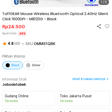
1 / 9
TaffGEAR Mouse Wireless Bluetooth Optical 2.4GHz Silent
Click 1600DPI - M8120G
-
Black
Rp
24.500
Rp
47.900
49
%
•
SKU
OMMS1QBK
4.8
(
48
)
Pilihan Warna:
Black
Silver
Lihat
6
Lokasi Lainnya
Informasi Stok:
Jabodetabek
Gudang Online
Toko Jakarta Pusat
Tersedia
Tersedia