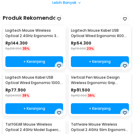
Lebih Banyak
Produk Rekomendasi
Logitech Mouse Wireless
Logitech Mouse Kabel USB
Optical 2.4GHz Ergonomic 3
Optical Wired Ergonomic 800
Key 1000DPI - M185
DPI - B100
Rp
144.300
Rp
54.300
Rp
218.900
35%
Rp
70.000
23%
+ Keranjang
+ Keranjang
Logitech Mouse Kabel USB
Vertical Pen Mouse Design
Optical Wired Ergonomic 1000
Wireless Ergonomic Grip
DPI - M100r
2.4GHz 1600 DPI - PR-03
Rp
77.900
Rp
91.500
Rp
124.900
38%
Rp
142.900
36%
+ Keranjang
+ Keranjang
TaffGEAR Mouse Wireless
Taffware Mouse Wireless
Optical 2.4GHz Model Supercar
Optical 2.4GHz Slim Ergonomic