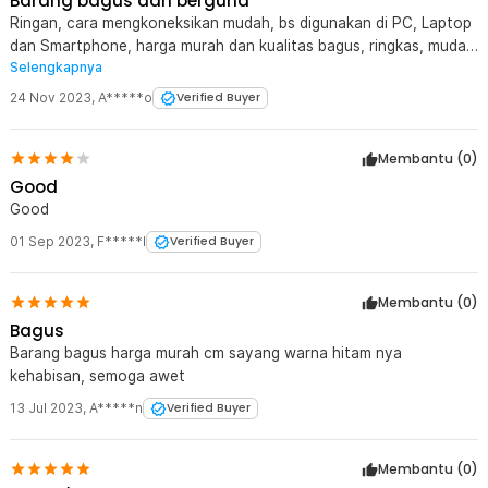
Barang bagus dan berguna
Ringan, cara mengkoneksikan mudah, bs digunakan di PC, Laptop
dan Smartphone, harga murah dan kualitas bagus, ringkas, mudah
Selengkapnya
dibawa kemana-mana.
24 Nov 2023
,
A*****o
Verified Buyer
Membantu (
0
)
Good
Good
01 Sep 2023
,
F*****l
Verified Buyer
Membantu (
0
)
Bagus
Barang bagus harga murah cm sayang warna hitam nya
kehabisan, semoga awet
13 Jul 2023
,
A*****n
Verified Buyer
Membantu (
0
)