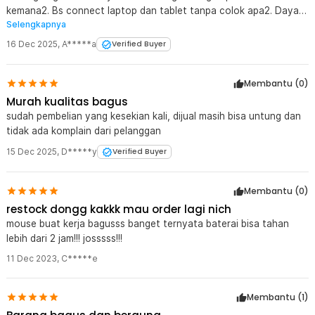
kemana2. Bs connect laptop dan tablet tanpa colok apa2. Daya
Selengkapnya
tahan lebih lama dari yg di deskripsi. Thanks jaknot
16 Dec 2025
,
A*****a
Verified Buyer
Membantu (
0
)
Murah kualitas bagus
sudah pembelian yang kesekian kali, dijual masih bisa untung dan
tidak ada komplain dari pelanggan
15 Dec 2025
,
D*****y
Verified Buyer
Membantu (
0
)
restock dongg kakkk mau order lagi nich
mouse buat kerja bagusss banget ternyata baterai bisa tahan
lebih dari 2 jam!!! josssss!!!
11 Dec 2023
,
C*****e
Membantu (
1
)