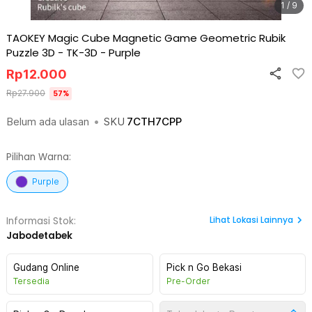
1 / 9
TAOKEY Magic Cube Magnetic Game Geometric Rubik
Puzzle 3D - TK-3D
-
Purple
Rp
12.000
Rp
27.900
57
%
Belum ada ulasan
•
SKU
7CTH7CPP
Pilihan Warna:
Purple
Lihat
Lokasi Lainnya
Informasi Stok:
Jabodetabek
Gudang Online
Pick n Go Bekasi
Tersedia
Pre-Order