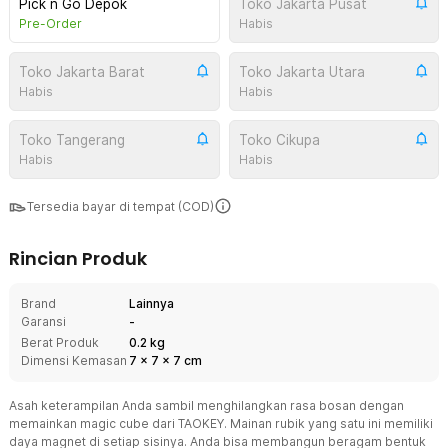
Pick n Go Depok
Toko Jakarta Pusat
Pre-Order
Habis
Toko Jakarta Barat
Toko Jakarta Utara
Habis
Habis
Toko Tangerang
Toko Cikupa
Habis
Habis
Tersedia bayar di tempat (COD)
Rincian Produk
Brand
Lainnya
Garansi
-
Berat Produk
0.2 kg
Dimensi Kemasan
7
x
7
x
7
cm
Asah keterampilan Anda sambil menghilangkan rasa bosan dengan
memainkan magic cube dari TAOKEY. Mainan rubik yang satu ini memiliki
daya magnet di setiap sisinya. Anda bisa membangun beragam bentuk