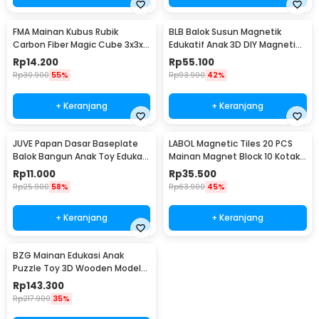
FMA Mainan Kubus Rubik
BLB Balok Susun Magnetik
Carbon Fiber Magic Cube 3x3x3
Edukatif Anak 3D DIY Magnetic
- FMM3
Blocks 100 PCS - BBL3D
Rp
14.200
Rp
55.100
Rp
30.900
55%
Rp
93.900
42%
+ Keranjang
+ Keranjang
JUVE Papan Dasar Baseplate
LABOL Magnetic Tiles 20 PCS
Balok Bangun Anak Toy Edukasi
Mainan Magnet Block 10 Kotak
8x8cm 1 PCS - J-80
10 Segitiga - L-1020
Rp
11.000
Rp
35.500
Rp
25.900
58%
Rp
63.900
45%
+ Keranjang
+ Keranjang
BZG Mainan Edukasi Anak
Puzzle Toy 3D Wooden Model
Ferris Wheel - BG640
Rp
143.300
Rp
217.900
35%