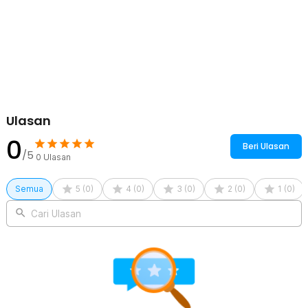
Rincian yang Anda dapatkan untuk pembelian produk ini:
1 x TAOKEY Magic Cube Magnetic Game Geometric Rubik Puzzle
3D - TK-3D
Ulasan
0
Beri Ulasan
/5
0
Ulasan
Semua
5
(
0
)
4
(
0
)
3
(
0
)
2
(
0
)
1
(
0
)
Cari Ulasan