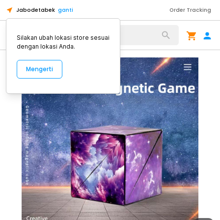
Jabodetabek
ganti
Order Tracking
Alat Kopi
Silakan ubah lokasi store sesuai
dengan lokasi Anda.
Mengerti