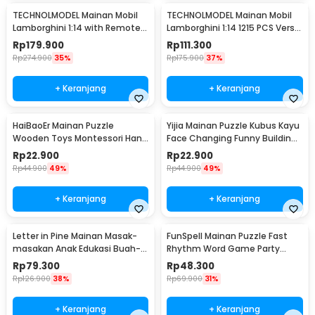
TECHNOLMODEL Mainan Mobil
TECHNOLMODEL Mainan Mobil
Lamborghini 1:14 with Remote -
Lamborghini 1:14 1215 PCS Versi
JKC7101
Statis - JKC
Rp
179.900
Rp
111.300
Rp
274.900
35%
Rp
175.900
37%
+ Keranjang
+ Keranjang
HaiBaoEr Mainan Puzzle
Yijia Mainan Puzzle Kubus Kayu
Wooden Toys Montessori Hand
Face Changing Funny Building
Eye Coordination - HBR36
Blocks - MMM-1055
Rp
22.900
Rp
22.900
Rp
44.900
49%
Rp
44.900
49%
+ Keranjang
+ Keranjang
Letter in Pine Mainan Masak-
FunSpell Mainan Puzzle Fast
masakan Anak Edukasi Buah-
Rhythm Word Game Party
Buahan 5 PCS - LIP5
Board Toy - BMP2
Rp
79.300
Rp
48.300
Rp
126.900
38%
Rp
69.900
31%
+ Keranjang
+ Keranjang