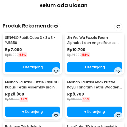
Belum ada ulasan
Produk Rekomendasi
SENGSO Rubik Cube 3 x 3 x 3 -
Jin Wa Wa Puzzle Foam
YJ8358
Alphabet dan Angka Edukasi
Anak 36 PCS
Rp
7.000
Rp
10.700
Rp
18.900
63%
Rp
24.900
58%
+ Keranjang
+ Keranjang
Mainan Edukasi Puzzle Kayu 3D
Mainan Edukasi Anak Puzzle
Kubus Tetris Assembly Brain
Kayu Tangram Tetris Wooden
Teaser
Intelligence - WO01
Rp
28.900
Rp
9.700
Rp
53.900
47%
Rp
23.900
60%
+ Keranjang
+ Keranjang
Butebuy Trick Unlock
UainCube 3D Maze Labyrinth