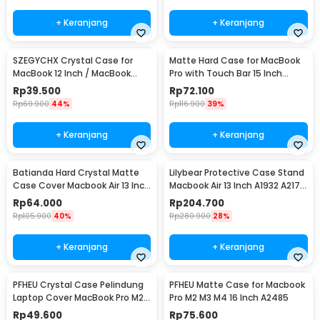
+ Keranjang
+ Keranjang
SZEGYCHX Crystal Case for
Matte Hard Case for MacBook
MacBook 12 Inch / MacBook
Pro with Touch Bar 15 Inch
2015 A1534 A1931
(A1707)
Rp
39.500
Rp
72.100
Rp
69.900
44%
Rp
116.900
39%
+ Keranjang
+ Keranjang
Batianda Hard Crystal Matte
Lilybear Protective Case Stand
Case Cover Macbook Air 13 Inch
Macbook Air 13 Inch A1932 A2179
A1932 A2179
A2337 - LBB015
Rp
64.000
Rp
204.700
Rp
105.900
40%
Rp
280.900
28%
+ Keranjang
+ Keranjang
PFHEU Crystal Case Pelindung
PFHEU Matte Case for Macbook
Laptop Cover MacBook Pro M2
Pro M2 M3 M4 16 Inch A2485
M3 M4 14 Inch A2442
Rp
49.600
Rp
75.600