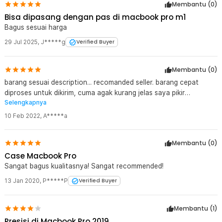
Membantu (
0
)
1 x ZVRUA Crystal Case for Macbook Pro 13 Inch A2251 A2289
Bisa dipasang dengan pas di macbook pro m1
A2338 - ZV01
Bagus sesuai harga
29 Jul 2025
,
J*****g
Verified Buyer
Membantu (
0
)
barang sesuai description... recomanded seller. barang cepat
diproses untuk dikirim, cuma agak kurang jelas saya pikir
Selengkapnya
Transparant itu Clear glosy eh ternyata dopp transparant
10 Feb 2022
,
A*****a
Membantu (
0
)
Case Macbook Pro
Sangat bagus kualitasnya! Sangat recommended!
13 Jan 2020
,
P*****P
Verified Buyer
Membantu (
1
)
Presisi di Macbook Pro 2019