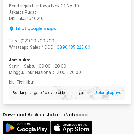
Bendungan Hilir Raya Blok G1 No. 10
Jakarta Pusat
DKI Jakarta
10210
Lihat google maps
Telp
:
(021) 39 700 200
Whatsapp Sales / COD
:
0896 135 222 00
Jam buka:
Senin - Sabtu
:
09:00
-
20:00
Minggu/Libur Nasional
:
12:00
-
20:00
Idul Fitri
: libur
Selengkapnya
Beli langsung/self pickup di kota lainnya
Download Aplikasi JakartaNotebook