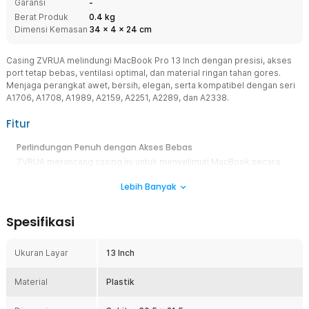
Garansi
-
Berat Produk
0.4 kg
Dimensi Kemasan
34
x
4
x
24
cm
Casing ZVRUA melindungi MacBook Pro 13 Inch dengan presisi, akses
port tetap bebas, ventilasi optimal, dan material ringan tahan gores.
Menjaga perangkat awet, bersih, elegan, serta kompatibel dengan seri
A1706, A1708, A1989, A2159, A2251, A2289, dan A2338.
Fitur
Perlindungan Penuh dengan Akses Bebas
ZVRUA merancang casing ini untuk menyelimuti MacBook secara
menyeluruh. Meski begitu, akses ke semua port, tombol, dan fitur
Lebih Banyak
penting tetap bebas tanpa hambatan. Anda tidak perlu melepas
pelindung hanya untuk menghubungkan pengisi daya, headset, atau
USB. Desain presisi menjaga kepraktisan penggunaan dalam
Spesifikasi
berbagai aktivitas harian.
Menjaga MacBook Tetap Awet dan Bersih
Ukuran Layar
13 Inch
Dengan permukaan luar yang keras dan tahan gores, casing ini
melindungi MacBook dari goresan tak disengaja, debu, serta noda
Material
yang menumpuk seiring waktu. Perangkat Anda akan tetap tampak
Plastik
baru lebih lama dan terhindar dari kerusakan akibat pemakaian
sehari-hari. Perlindungan ini menjadi investasi penting untuk