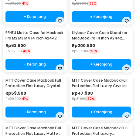
Rp
83.900
41%
Rp
120.900
38%
+ Keranjang
+ Keranjang
PFHEU Matte Case for Macbook
Lilybear Cover Case Stand for
Pro M2 M3 M4 14 Inch A2442
MacBook Pro 14 Inch A2442
A2779 A2918
Rp
63.900
Rp
200.900
Rp
105.900
40%
Rp
267.900
26%
+ Keranjang
+ Keranjang
MTT Cover Case Macbook Full
MTT Cover Case Macbook Full
Protection Flat Luxury Crystal
Protection Flat Luxury Crystal
M2 M3 M4 Macbook Air 15 - M-01
M2 M3 M4 Macbook Air 13 M2 -
Rp
59.500
Rp
47.900
M-01
Rp
99.900
41%
Rp
81.900
42%
+ Keranjang
+ Keranjang
MTT Cover Case Macbook Full
MTT Cover Case Macbook Full
Protection Flat Luxury Matte M2
Protection Flat Luxury