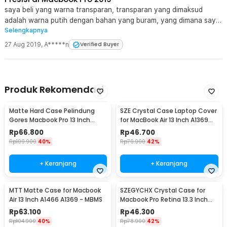
saya beli yang warna transparan, transparan yang dimaksud
adalah warna putih dengan bahan yang buram, yang dimana saya
Selengkapnya
cocok dengan ini dibanding yang benar-benar transparan.
pemasangan PNP di macbook pro 2019, joss barangnya dan
27 Aug 2019
,
A*****n
Verified Buyer
murah dibawah harga e-commerce lainnya
Produk Rekomendasi
Matte Hard Case Pelindung
SZE Crystal Case Laptop Cover
Gores Macbook Pro 13 Inch
for MacBook Air 13 Inch A1369
A1278 with CD-ROM - MBMS
A1466 - M-04
Rp
66.800
Rp
46.700
Rp
109.900
40%
Rp
79.900
42%
+ Keranjang
+ Keranjang
MTT Matte Case for Macbook
SZEGYCHX Crystal Case for
Air 13 Inch A1466 A1369 - MBMS
Macbook Pro Retina 13.3 Inch
A1425 A1502 - M-05
Rp
63.100
Rp
46.300
Rp
104.900
40%
Rp
78.900
42%