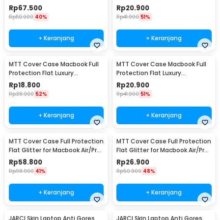
M3 M4 Macbook Air 13 M2 - M-
Crocodile Texture Macbook Air
Rp
67.500
Rp
20.900
02
13 - M-3
Rp
110.900
40%
Rp
41.900
51%
+ Keranjang
+ Keranjang
MTT Cover Case Macbook Full
MTT Cover Case Macbook Full
Protection Flat Luxury
Protection Flat Luxury
Crocodile Texture Macbook Pro
Crocodile Texture Macbook Air
Rp
18.800
Rp
20.900
13.3 - M-3
13.6 M2 - M-3
Rp
38.900
52%
Rp
41.900
51%
+ Keranjang
+ Keranjang
MTT Cover Case Full Protection
MTT Cover Case Full Protection
Flat Glitter for Macbook Air/Pro
Flat Glitter for Macbook Air/Pro
13Inch A1932/2179/A2337 - M-
13Inch A1706/1708/1989/2289 -
Rp
58.800
Rp
26.900
30
M-30
Rp
98.900
41%
Rp
50.900
48%
+ Keranjang
+ Keranjang
JARCI Skin Laptop Anti Gores
JARCI Skin Laptop Anti Gores