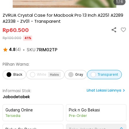
1 / 6
ZVRUA Crystal Case for Macbook Pro 13 Inch A2251 A2289
A2338 - ZV01
-
Transparent
Rp
60.500
Rp
100.900
41
%
•
SKU
7RIM02TP
4.8
(
4
)
Pilihan Warna:
Black
White
Gray
Transparent
Habis
Lihat
Lokasi Lainnya
Informasi Stok:
Jabodetabek
Gudang Online
Pick n Go Bekasi
Tersedia
Pre-Order