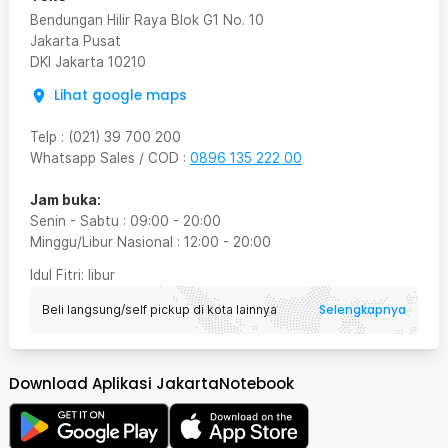
Bendungan Hilir Raya Blok G1 No. 10
Jakarta Pusat
DKI Jakarta
10210
Lihat google maps
Telp
:
(021) 39 700 200
Whatsapp Sales / COD
:
0896 135 222 00
Jam buka:
Senin - Sabtu
:
09:00
-
20:00
Minggu/Libur Nasional
:
12:00
-
20:00
Idul Fitri
: libur
Selengkapnya
Beli langsung/self pickup di kota lainnya
Download Aplikasi JakartaNotebook