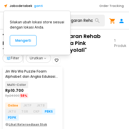
Jabodetabek
ganti
Order Tracking
Silakan ubah lokasi store sesuai
dengan lokasi Anda.
"WA 0812 2782 5310 Anggaran Rehab
Mengerti
1
Plafon Kamar Tidur Warna Pink
Produk
Terpercaya Ngemplak Boyolali"
Filter
Urutkan
Jin Wa Wa Puzzle Foam
Alphabet dan Angka Edukasi
Anak 36 PCS
Multi-Color
Rp
10.700
Rp
24.900
58%
Online
JKTP
JKTB
JKTU
TGR
CKP
PBKS
PDPK
Lihat Ketersediaan Stok