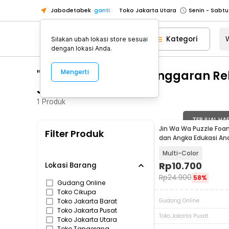
Toko Jakarta Utara
Jabodetabek
ganti
Toko Tangerang
Toko Cikupa
Kategori
Silakan ubah lokasi store sesuai
dengan lokasi Anda.
Pick n Go Jakarta Barat
Senin - J
Pick n Go Bekasi
Senin - Jumat (08
"WA 0812 2782 5310 Anggaran R
Mengerti
Pick n Go Depok
Senin - Jumat (08
Juwangi Boyolali"
Toko Jakarta Pusat
Senin - Sabtu
1
Produk
Toko Jakarta Barat
Senin - Sabtu
TERJUAL HA
Toko Jakarta Utara
Jin Wa Wa Puzzle Foa
Filter Produk
dan Angka Edukasi An
Toko Tangerang
Multi-Color
Toko Cikupa
Rp
10.700
Lokasi Barang
Pick n Go Jakarta Barat
Senin - J
Rp
24.900
58%
Gudang Online
Pick n Go Bekasi
Senin - Jumat (08
Toko Cikupa
Toko Jakarta Barat
Gudang Online
Pick n Go Depok
Senin - Jumat (08
Toko Jakarta Pusat
Toko Jakarta Pusat
Toko Jakarta Utara
Toko Tangerang