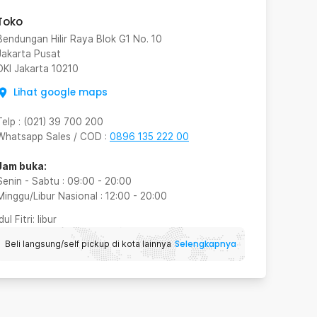
Toko
Bendungan Hilir Raya Blok G1 No. 10
Jakarta Pusat
DKI Jakarta
10210
Lihat google maps
Telp
:
(021) 39 700 200
Whatsapp Sales / COD
:
0896 135 222 00
Jam buka:
Senin - Sabtu
:
09:00
-
20:00
Minggu/Libur Nasional
:
12:00
-
20:00
Idul Fitri
: libur
Selengkapnya
Beli langsung/self pickup di kota lainnya