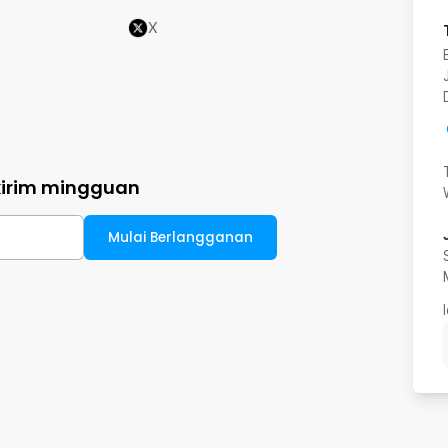
X
kirim mingguan
Mulai Berlangganan