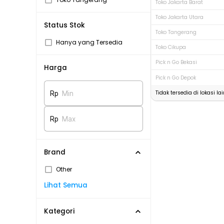
Toko Jakarta Barat
Toko Jakarta Utara
Status Stok
Toko Tangerang
Hanya yang Tersedia
Toko Cikupa
Pick n Go Bekasi
Harga
Pick n Go Depok
Tidak tersedia di lokasi lai
Rp
Min
Rp
Max
Brand
Other
Lihat Semua
Kategori