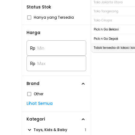
Toko Jakarta Utara
Status Stok
Toko Tangerang
Hanya yang Tersedia
Toko Cikupa
Pick n Go Bekasi
Harga
Pick n Go Depok
Tidak tersedia di lokasi lai
Rp
Min
Rp
Max
Brand
Other
Lihat Semua
Kategori
Toys, Kids & Baby
1