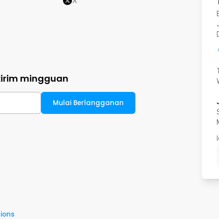
X
kirim mingguan
Mulai Berlangganan
ions