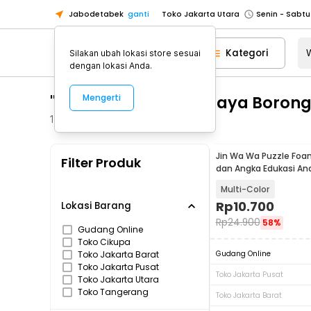
Jabodetabek
ganti
Toko Tangerang
Toko Cikupa
Kategori
Silakan ubah lokasi store sesuai
Pick n Go Jakarta Barat
Senin - J
dengan lokasi Anda.
Pick n Go Bekasi
Senin - Jumat (08
"WA 0812 2782 5310 Biaya Borong
Mengerti
Pick n Go Depok
Senin - Jumat (08
1
Produk
Toko Jakarta Pusat
Senin - Sabtu
Toko Jakarta Barat
Senin - Sabtu
Jin Wa Wa Puzzle Foa
Filter Produk
Toko Jakarta Utara
dan Angka Edukasi An
Toko Tangerang
Multi-Color
Rp
10.700
Lokasi Barang
Toko Cikupa
Rp
24.900
58%
Pick n Go Jakarta Barat
Senin - J
Gudang Online
Toko Cikupa
Pick n Go Bekasi
Senin - Jumat (08
Toko Jakarta Barat
Gudang Online
Toko Jakarta Pusat
Pick n Go Depok
Senin - Jumat (08
Toko Jakarta Pusat
Toko Jakarta Utara
Toko Tangerang
Toko Jakarta Barat