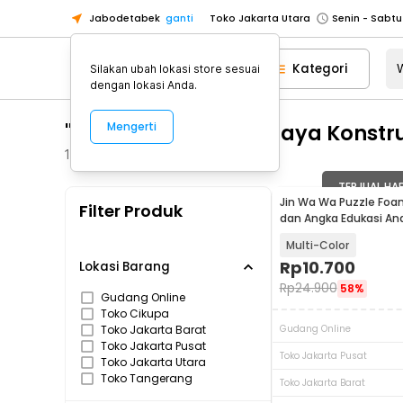
Jabodetabek
ganti
Toko Jakarta Utara
Toko Tangerang
Kategori
Silakan ubah lokasi store sesuai
Toko Cikupa
dengan lokasi Anda.
Pick n Go Jakarta Barat
Senin - J
"WA 0812 2782 5310 Biaya Konst
Mengerti
Pick n Go Bekasi
Senin - Jumat (08
Pick n Go Depok
Senin - Jumat (08
1
Produk
Toko Jakarta Pusat
Senin - Sabtu
TERJUAL HA
Jin Wa Wa Puzzle Foa
Filter Produk
Toko Jakarta Barat
Senin - Sabtu
dan Angka Edukasi An
Toko Jakarta Utara
Multi-Color
Toko Tangerang
Rp
10.700
Lokasi Barang
Rp
24.900
58%
Toko Cikupa
Gudang Online
Toko Cikupa
Pick n Go Jakarta Barat
Senin - J
Toko Jakarta Barat
Gudang Online
Pick n Go Bekasi
Senin - Jumat (08
Toko Jakarta Pusat
Toko Jakarta Pusat
Toko Jakarta Utara
Pick n Go Depok
Senin - Jumat (08
Toko Tangerang
Toko Jakarta Barat