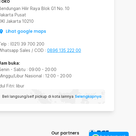
Toko
Bendungan Hilir Raya Blok G1 No. 10
Jakarta Pusat
DKI Jakarta
10210
Lihat google maps
Telp
:
(021) 39 700 200
Whatsapp Sales / COD
:
0896 135 222 00
Jam buka:
Senin - Sabtu
:
09:00
-
20:00
Minggu/Libur Nasional
:
12:00
-
20:00
Idul Fitri
: libur
Selengkapnya
Beli langsung/self pickup di kota lainnya
Our partners