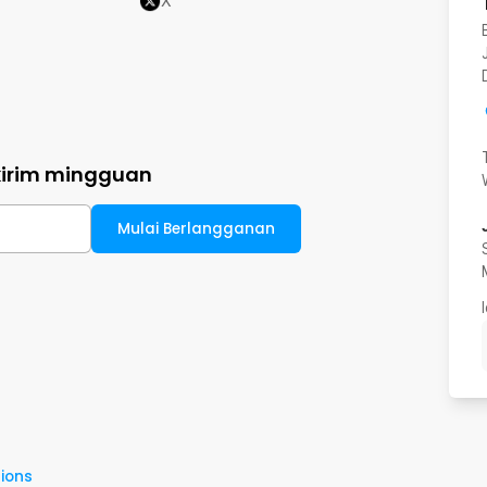
X
kirim mingguan
Mulai Berlangganan
ions