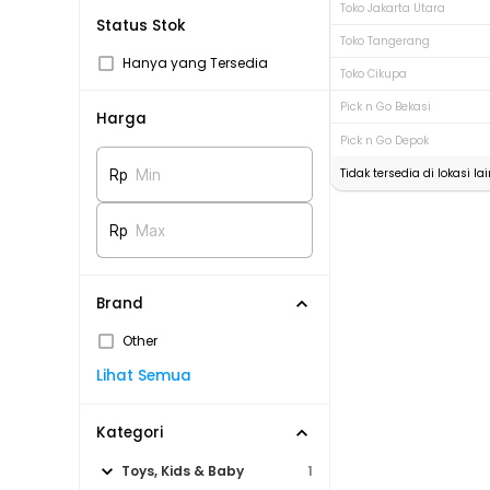
Toko Jakarta Utara
Status Stok
Toko Tangerang
Hanya yang Tersedia
Toko Cikupa
Pick n Go Bekasi
Harga
Pick n Go Depok
Tidak tersedia di lokasi lai
Rp
Min
Rp
Max
Brand
Other
Lihat Semua
Kategori
Toys, Kids & Baby
1