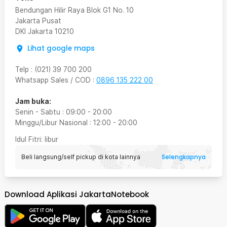
Bendungan Hilir Raya Blok G1 No. 10
Jakarta Pusat
DKI Jakarta
10210
Lihat google maps
Telp
:
(021) 39 700 200
Whatsapp Sales / COD
:
0896 135 222 00
Jam buka:
Senin - Sabtu
:
09:00
-
20:00
Minggu/Libur Nasional
:
12:00
-
20:00
Idul Fitri
: libur
Selengkapnya
Beli langsung/self pickup di kota lainnya
Download Aplikasi JakartaNotebook