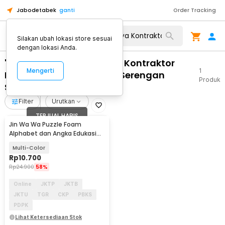
Jabodetabek
ganti
Order Tracking
Silakan ubah lokasi store sesuai
dengan lokasi Anda.
"WA 0812 2782 5310 Biaya Kontraktor
Mengerti
1
Pagar Kayu Yang Bagus Serengan
Produk
Surakarta"
Filter
Urutkan
TERJUAL HABIS
Jin Wa Wa Puzzle Foam
Alphabet dan Angka Edukasi
Anak 36 PCS
Multi-Color
Rp
10.700
Rp
24.900
58%
Online
JKTP
JKTB
JKTU
TGR
CKP
PBKS
PDPK
Lihat Ketersediaan Stok