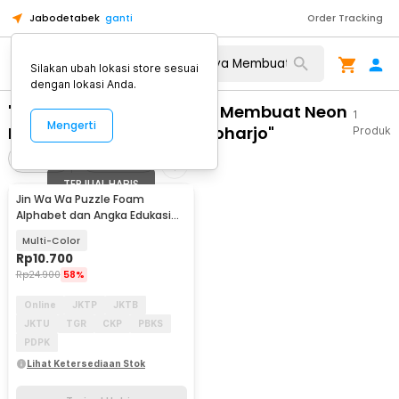
Jabodetabek
ganti
Order Tracking
Silakan ubah lokasi store sesuai
dengan lokasi Anda.
"WA 0812 2782 5310 Biaya Membuat Neon
1
Mengerti
Box Kreatif Polokarto Sukoharjo"
Produk
Filter
Urutkan
TERJUAL HABIS
Jin Wa Wa Puzzle Foam
Alphabet dan Angka Edukasi
Anak 36 PCS
Multi-Color
Rp
10.700
Rp
24.900
58%
Online
JKTP
JKTB
JKTU
TGR
CKP
PBKS
PDPK
Lihat Ketersediaan Stok