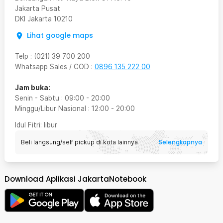
Jakarta Pusat
DKI Jakarta
10210
Lihat google maps
Telp
:
(021) 39 700 200
Whatsapp Sales / COD
:
0896 135 222 00
Jam buka:
Senin - Sabtu
:
09:00
-
20:00
Minggu/Libur Nasional
:
12:00
-
20:00
Idul Fitri
: libur
Selengkapnya
Beli langsung/self pickup di kota lainnya
Download Aplikasi JakartaNotebook