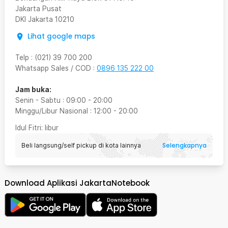
Jakarta Pusat
DKI Jakarta
10210
Lihat google maps
Telp
:
(021) 39 700 200
Whatsapp Sales / COD
:
0896 135 222 00
Jam buka:
Senin - Sabtu
:
09:00
-
20:00
Minggu/Libur Nasional
:
12:00
-
20:00
Idul Fitri
: libur
Selengkapnya
Beli langsung/self pickup di kota lainnya
Download Aplikasi JakartaNotebook