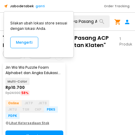
Jabodetabek
ganti
Order Tracking
Silakan ubah lokasi store sesuai
dengan lokasi Anda.
"WA 0812 2782 5310 Biaya Pasang ACP
1
Mengerti
Kantor Murah Klaten Selatan Klaten"
Produk
Filter
Urutkan
Jin Wa Wa Puzzle Foam
Alphabet dan Angka Edukasi
Anak 36 PCS
Multi-Color
Rp
10.700
Rp
24.900
58%
Online
JKTP
JKTB
JKTU
TGR
CKP
PBKS
PDPK
Lihat Ketersediaan Stok