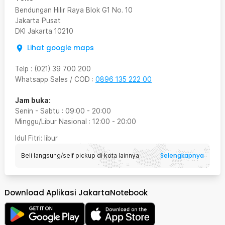
Bendungan Hilir Raya Blok G1 No. 10
Jakarta Pusat
DKI Jakarta
10210
Lihat google maps
Telp
:
(021) 39 700 200
Whatsapp Sales / COD
:
0896 135 222 00
Jam buka:
Senin - Sabtu
:
09:00
-
20:00
Minggu/Libur Nasional
:
12:00
-
20:00
Idul Fitri
: libur
Selengkapnya
Beli langsung/self pickup di kota lainnya
Download Aplikasi JakartaNotebook