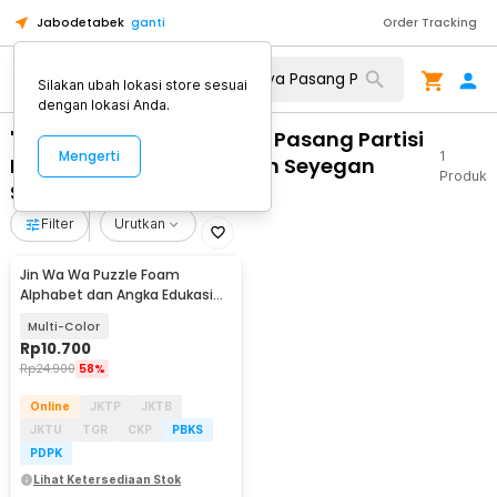
Jabodetabek
ganti
Order Tracking
Silakan ubah lokasi store sesuai
dengan lokasi Anda.
"WA 0812 2782 5310 Biaya Pasang Partisi
Mengerti
1
Dinding Aluminium Murah Seyegan
Produk
Sleman"
Filter
Urutkan
Jin Wa Wa Puzzle Foam
Alphabet dan Angka Edukasi
Anak 36 PCS
Multi-Color
Rp
10.700
Rp
24.900
58%
Online
JKTP
JKTB
JKTU
TGR
CKP
PBKS
PDPK
Lihat Ketersediaan Stok