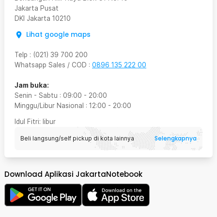
Jakarta Pusat
DKI Jakarta
10210
Lihat google maps
Telp
:
(021) 39 700 200
Whatsapp Sales / COD
:
0896 135 222 00
Jam buka:
Senin - Sabtu
:
09:00
-
20:00
Minggu/Libur Nasional
:
12:00
-
20:00
Idul Fitri
: libur
Selengkapnya
Beli langsung/self pickup di kota lainnya
Download Aplikasi JakartaNotebook