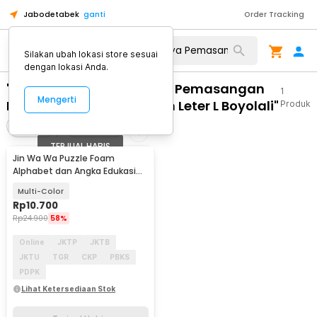
Jabodetabek
ganti
Order Tracking
Silakan ubah lokasi store sesuai
dengan lokasi Anda.
"WA 0812 2782 5310 Biaya Pemasangan
1
Mengerti
Renovasi Plafon Ruangan Leter L Boyolali"
Produk
Filter
Urutkan
TERJUAL HABIS
Jin Wa Wa Puzzle Foam
Alphabet dan Angka Edukasi
Anak 36 PCS
Multi-Color
Rp
10.700
Rp
24.900
58%
Online
JKTP
JKTB
JKTU
TGR
CKP
PBKS
PDPK
Lihat Ketersediaan Stok