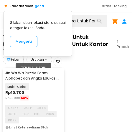
Jabodetabek
ganti
Order Tracking
Silakan ubah lokasi store sesuai
dengan lokasi Anda.
"WA 0812 2782 5310 Biaya Untuk
Mengerti
1
Pemasangan Pintu Kaca Untuk Kantor
Produk
Tegalrejo Yogyakarta"
Filter
Urutkan
TERJUAL HABIS
Jin Wa Wa Puzzle Foam
Alphabet dan Angka Edukasi
Anak 36 PCS
Multi-Color
Rp
10.700
Rp
24.900
58%
Online
JKTP
JKTB
JKTU
TGR
CKP
PBKS
PDPK
Lihat Ketersediaan Stok