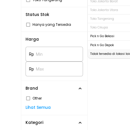
Toko Jakarta Barat
Toko Jakarta Utara
Status Stok
Toko Tangerang
Hanya yang Tersedia
Toko Cikupa
Pick n Go Bekasi
Harga
Pick n Go Depok
Tidak tersedia di lokasi lai
Rp
Min
Rp
Max
Brand
Other
Lihat Semua
Kategori