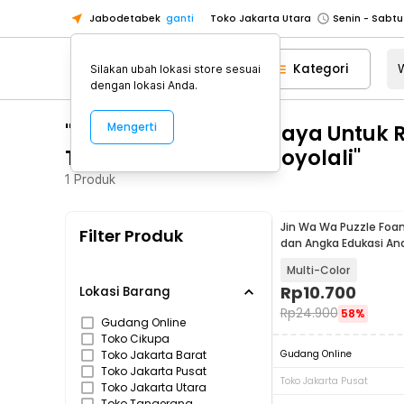
Jabodetabek
ganti
Toko Jakarta Utara
Toko Tangerang
Kategori
Silakan ubah lokasi store sesuai
Toko Cikupa
dengan lokasi Anda.
Pick n Go Jakarta Barat
Senin - J
"WA 0812 2782 5310 Biaya Untuk
Mengerti
Pick n Go Bekasi
Senin - Jumat (08
Terpercaya Musuk Boyolali"
Pick n Go Depok
Senin - Jumat (08
1
Produk
Toko Jakarta Pusat
Senin - Sabtu
Toko Jakarta Barat
Senin - Sabtu
Jin Wa Wa Puzzle Foa
Filter Produk
Toko Jakarta Utara
dan Angka Edukasi An
Toko Tangerang
Multi-Color
Rp
10.700
Toko Cikupa
Lokasi Barang
Rp
24.900
58%
Pick n Go Jakarta Barat
Senin - J
Gudang Online
Toko Cikupa
Pick n Go Bekasi
Senin - Jumat (08
Toko Jakarta Barat
Gudang Online
Toko Jakarta Pusat
Pick n Go Depok
Senin - Jumat (08
Toko Jakarta Pusat
Toko Jakarta Utara
Toko Tangerang