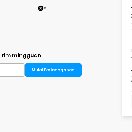
X
kirim mingguan
Mulai Berlangganan