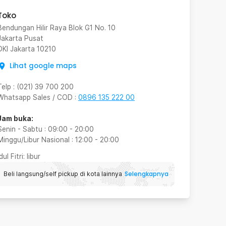
Toko
Bendungan Hilir Raya Blok G1 No. 10
Jakarta Pusat
DKI Jakarta
10210
Lihat google maps
Telp
:
(021) 39 700 200
Whatsapp Sales / COD
:
0896 135 222 00
Jam buka:
Senin - Sabtu
:
09:00
-
20:00
Minggu/Libur Nasional
:
12:00
-
20:00
Idul Fitri
: libur
Selengkapnya
Beli langsung/self pickup di kota lainnya