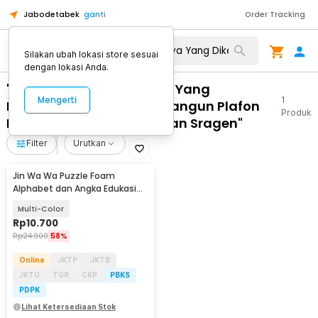
Jabodetabek
ganti
Order Tracking
Silakan ubah lokasi store sesuai
dengan lokasi Anda.
"WA 0812 2782 5310 Biaya Yang
Mengerti
1
Dikeluarkan Untuk Membangun Plafon
Produk
PVC Gold Murah Mondokan Sragen"
Filter
Urutkan
Jin Wa Wa Puzzle Foam
Alphabet dan Angka Edukasi
Anak 36 PCS
Multi-Color
Rp
10.700
Rp
24.900
58%
Online
JKTP
JKTB
JKTU
TGR
CKP
PBKS
PDPK
Lihat Ketersediaan Stok