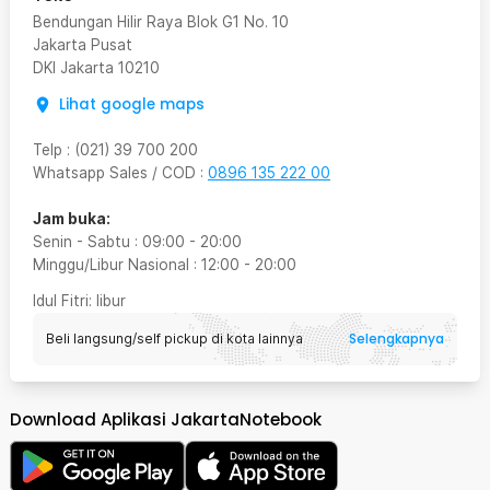
Bendungan Hilir Raya Blok G1 No. 10
Jakarta Pusat
DKI Jakarta
10210
Lihat google maps
Telp
:
(021) 39 700 200
Whatsapp Sales / COD
:
0896 135 222 00
Jam buka:
Senin - Sabtu
:
09:00
-
20:00
Minggu/Libur Nasional
:
12:00
-
20:00
Idul Fitri
: libur
Selengkapnya
Beli langsung/self pickup di kota lainnya
Download Aplikasi JakartaNotebook