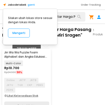
Jabodetabek
ganti
Order Tracking
Silakan ubah lokasi store sesuai
dengan lokasi Anda.
"WA 0812 2782 5310 Daftar Harga Pasang
1
Mengerti
Plafon PVC Duma Murah Miri Sragen"
Produk
Filter
Urutkan
TERJUAL HABIS
Jin Wa Wa Puzzle Foam
Alphabet dan Angka Edukasi
Anak 36 PCS
Multi-Color
Rp
10.700
Rp
24.900
58%
Online
JKTP
JKTB
JKTU
TGR
CKP
PBKS
PDPK
Lihat Ketersediaan Stok