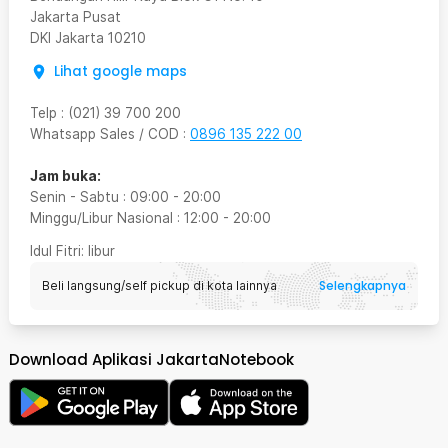
Jakarta Pusat
DKI Jakarta
10210
Lihat google maps
Telp
:
(021) 39 700 200
Whatsapp Sales / COD
:
0896 135 222 00
Jam buka:
Senin - Sabtu
:
09:00
-
20:00
Minggu/Libur Nasional
:
12:00
-
20:00
Idul Fitri
: libur
Selengkapnya
Beli langsung/self pickup di kota lainnya
Download Aplikasi JakartaNotebook