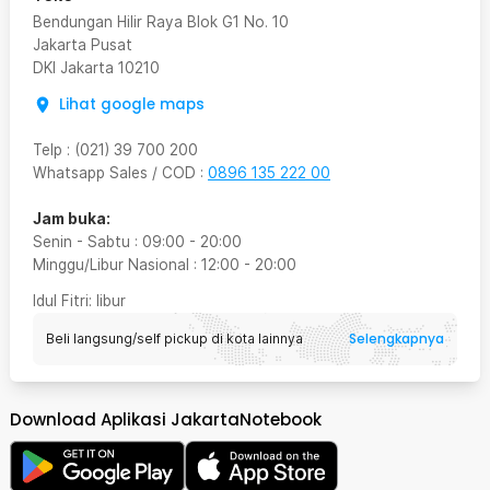
Bendungan Hilir Raya Blok G1 No. 10
Jakarta Pusat
DKI Jakarta
10210
Lihat google maps
Telp
:
(021) 39 700 200
Whatsapp Sales / COD
:
0896 135 222 00
Jam buka:
Senin - Sabtu
:
09:00
-
20:00
Minggu/Libur Nasional
:
12:00
-
20:00
Idul Fitri
: libur
Selengkapnya
Beli langsung/self pickup di kota lainnya
Download Aplikasi JakartaNotebook