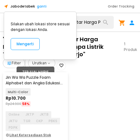
Jabodetabek
ganti
Order Tracking
Silakan ubah lokasi store sesuai
dengan lokasi Anda.
"WA 0812 2782 5310 Daftar Harga
Mengerti
1
Pembuatan Neon Box Tanpa Listrik
Produk
Terpercaya Weru Sukoharjo"
Filter
Urutkan
TERJUAL HABIS
Jin Wa Wa Puzzle Foam
Alphabet dan Angka Edukasi
Anak 36 PCS
Multi-Color
Rp
10.700
Rp
24.900
58%
Online
JKTP
JKTB
JKTU
TGR
CKP
PBKS
PDPK
Lihat Ketersediaan Stok