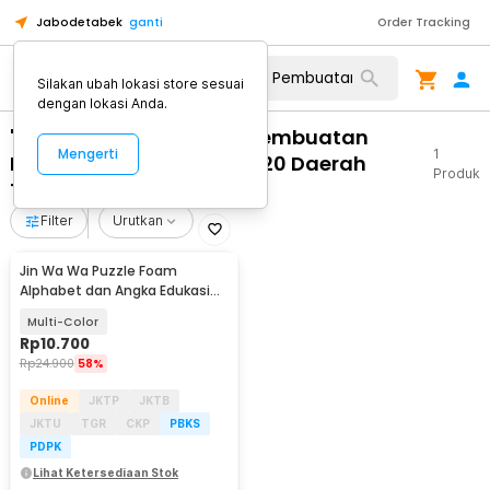
Jabodetabek
ganti
Order Tracking
Silakan ubah lokasi store sesuai
dengan lokasi Anda.
"WA 0812 2782 5310 Fee Pembuatan
Mengerti
1
Interior Rumah Type 45/120 Daerah
Produk
Tingkir Salatiga"
Filter
Urutkan
Jin Wa Wa Puzzle Foam
Alphabet dan Angka Edukasi
Anak 36 PCS
Multi-Color
Rp
10.700
Rp
24.900
58%
Online
JKTP
JKTB
JKTU
TGR
CKP
PBKS
PDPK
Lihat Ketersediaan Stok