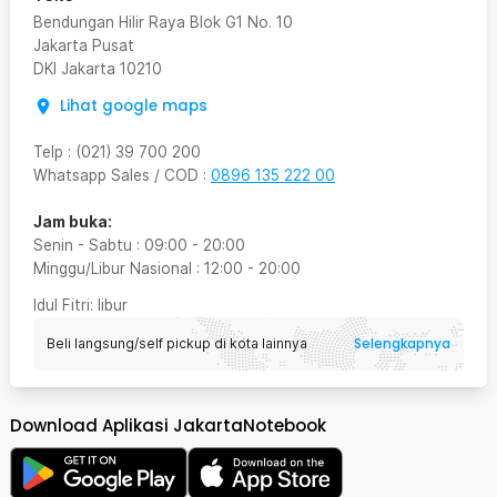
Bendungan Hilir Raya Blok G1 No. 10
Jakarta Pusat
DKI Jakarta
10210
Lihat google maps
Telp
:
(021) 39 700 200
Whatsapp Sales / COD
:
0896 135 222 00
Jam buka:
Senin - Sabtu
:
09:00
-
20:00
Minggu/Libur Nasional
:
12:00
-
20:00
Idul Fitri
: libur
Selengkapnya
Beli langsung/self pickup di kota lainnya
Download Aplikasi JakartaNotebook