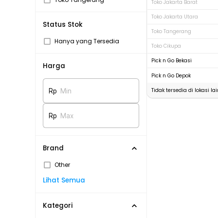
Toko Jakarta Barat
Toko Jakarta Utara
Status Stok
Toko Tangerang
Hanya yang Tersedia
Toko Cikupa
Pick n Go Bekasi
Harga
Pick n Go Depok
Tidak tersedia di lokasi lai
Rp
Min
Rp
Max
Brand
Other
Lihat Semua
Kategori