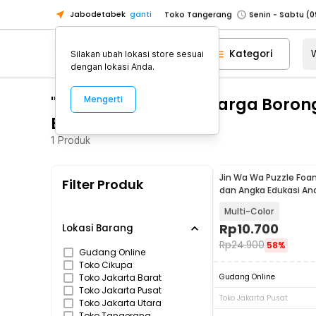
Jabodetabek
ganti
Toko Tangerang
Toko Cikupa
Kategori
Silakan ubah lokasi store sesuai
Pick n Go Jakarta Barat
Senin - J
dengan lokasi Anda.
Pick n Go Bekasi
Senin - Jumat (08
"WA 0812 2782 5310 Harga Boro
Mengerti
Pick n Go Depok
Senin - Jumat (08
Boyolali"
Toko Jakarta Pusat
Senin - Sabtu
1
Produk
Toko Jakarta Barat
Senin - Sabtu
Toko Jakarta Utara
Jin Wa Wa Puzzle Foa
Filter Produk
Toko Tangerang
dan Angka Edukasi An
Toko Cikupa
Multi-Color
Rp
10.700
Pick n Go Jakarta Barat
Senin - J
Lokasi Barang
Rp
24.900
58%
Pick n Go Bekasi
Senin - Jumat (08
Gudang Online
Toko Cikupa
Pick n Go Depok
Senin - Jumat (08
Toko Jakarta Barat
Gudang Online
Toko Jakarta Pusat
Toko Jakarta Pusat
Toko Jakarta Utara
Toko Tangerang