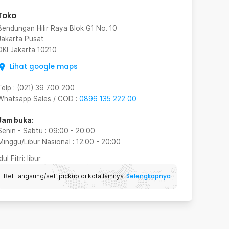
Toko
Bendungan Hilir Raya Blok G1 No. 10
Jakarta Pusat
DKI Jakarta
10210
Lihat google maps
Telp
:
(021) 39 700 200
Whatsapp Sales / COD
:
0896 135 222 00
Jam buka:
Senin - Sabtu
:
09:00
-
20:00
Minggu/Libur Nasional
:
12:00
-
20:00
Idul Fitri
: libur
Selengkapnya
Beli langsung/self pickup di kota lainnya