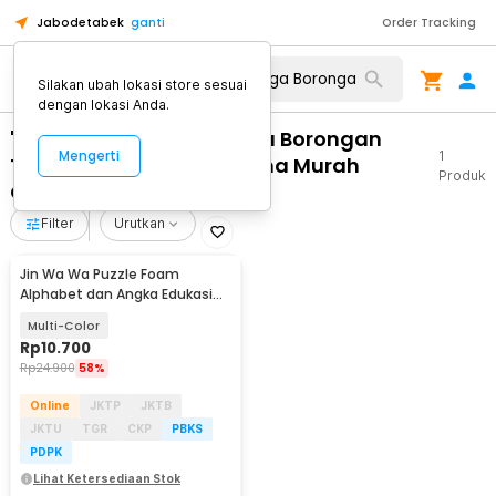
Jabodetabek
ganti
Order Tracking
Silakan ubah lokasi store sesuai
dengan lokasi Anda.
"WA 0812 2782 5310 Harga Borongan
Mengerti
1
Tenaga Plafon Satu Warna Murah
Produk
Gladagsari Boyolali"
Filter
Urutkan
Jin Wa Wa Puzzle Foam
Alphabet dan Angka Edukasi
Anak 36 PCS
Multi-Color
Rp
10.700
Rp
24.900
58%
Online
JKTP
JKTB
JKTU
TGR
CKP
PBKS
PDPK
Lihat Ketersediaan Stok