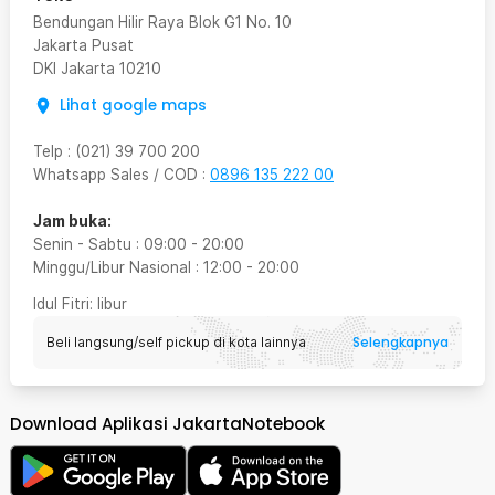
Bendungan Hilir Raya Blok G1 No. 10
Jakarta Pusat
DKI Jakarta
10210
Lihat google maps
Telp
:
(021) 39 700 200
Whatsapp Sales / COD
:
0896 135 222 00
Jam buka:
Senin - Sabtu
:
09:00
-
20:00
Minggu/Libur Nasional
:
12:00
-
20:00
Idul Fitri
: libur
Selengkapnya
Beli langsung/self pickup di kota lainnya
Download Aplikasi JakartaNotebook