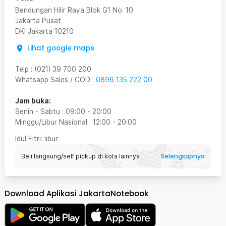
Bendungan Hilir Raya Blok G1 No. 10
Jakarta Pusat
DKI Jakarta
10210
Lihat google maps
Telp
:
(021) 39 700 200
Whatsapp Sales / COD
:
0896 135 222 00
Jam buka:
Senin - Sabtu
:
09:00
-
20:00
Minggu/Libur Nasional
:
12:00
-
20:00
Idul Fitri
: libur
Selengkapnya
Beli langsung/self pickup di kota lainnya
Download Aplikasi JakartaNotebook