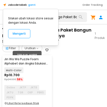
Jabodetabek
ganti
Order Tracking
Silakan ubah lokasi store sesuai
dengan lokasi Anda.
"WA 0812 2782 5310 Harga Paket Bangun
Mengerti
1
Plafon PVC Gold Terpercaya
Produk
Sambungmacan Sragen"
Filter
Urutkan
TERJUAL HABIS
Jin Wa Wa Puzzle Foam
Alphabet dan Angka Edukasi
Anak 36 PCS
Multi-Color
Rp
10.700
Rp
24.900
58%
Online
JKTP
JKTB
JKTU
TGR
CKP
PBKS
PDPK
Lihat Ketersediaan Stok