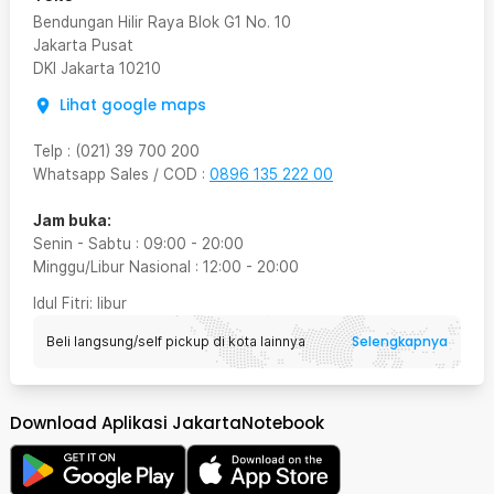
Bendungan Hilir Raya Blok G1 No. 10
Jakarta Pusat
DKI Jakarta
10210
Lihat google maps
Telp
:
(021) 39 700 200
Whatsapp Sales / COD
:
0896 135 222 00
Jam buka:
Senin - Sabtu
:
09:00
-
20:00
Minggu/Libur Nasional
:
12:00
-
20:00
Idul Fitri
: libur
Selengkapnya
Beli langsung/self pickup di kota lainnya
Download Aplikasi JakartaNotebook