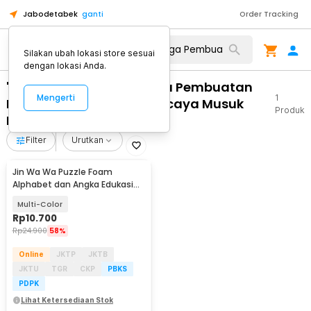
Jabodetabek
ganti
Order Tracking
Silakan ubah lokasi store sesuai
dengan lokasi Anda.
"WA 0812 2782 5310 Harga Pembuatan
Mengerti
1
Plafon Ukuran 3x6 Terpercaya Musuk
Produk
Boyolali"
Filter
Urutkan
Jin Wa Wa Puzzle Foam
Alphabet dan Angka Edukasi
Anak 36 PCS
Multi-Color
Rp
10.700
Rp
24.900
58%
Online
JKTP
JKTB
JKTU
TGR
CKP
PBKS
PDPK
Lihat Ketersediaan Stok