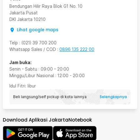
Bendungan Hilir Raya Blok G1 No. 10
Jakarta Pusat
DKI Jakarta
10210
Lihat google maps
Telp
:
(021) 39 700 200
Whatsapp Sales / COD
:
0896 135 222 00
Jam buka:
Senin - Sabtu
:
09:00
-
20:00
Minggu/Libur Nasional
:
12:00
-
20:00
Idul Fitri
: libur
Selengkapnya
Beli langsung/self pickup di kota lainnya
Download Aplikasi JakartaNotebook