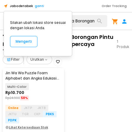
Jabodetabek
ganti
Order Tracking
Silakan ubah lokasi store sesuai
dengan lokasi Anda.
"WA 0812 2782 5310 Jasa Borongan Pintu
Mengerti
1
Kaca Geser Minimalis Terpercaya
Produk
Tawangsari Sukoharjo"
Filter
Urutkan
Jin Wa Wa Puzzle Foam
Alphabet dan Angka Edukasi
Anak 36 PCS
Multi-Color
Rp
10.700
Rp
24.900
58%
Online
JKTP
JKTB
JKTU
TGR
CKP
PBKS
PDPK
Lihat Ketersediaan Stok