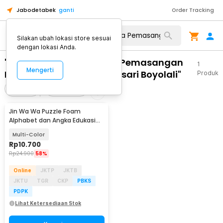
Jabodetabek
ganti
Order Tracking
Silakan ubah lokasi store sesuai
dengan lokasi Anda.
"WA 0812 2782 5310 Jasa Pemasangan
1
Mengerti
Plafon Model Kini Gladagsari Boyolali"
Produk
Filter
Urutkan
Jin Wa Wa Puzzle Foam
Alphabet dan Angka Edukasi
Anak 36 PCS
Multi-Color
Rp
10.700
Rp
24.900
58%
Online
JKTP
JKTB
JKTU
TGR
CKP
PBKS
PDPK
Lihat Ketersediaan Stok