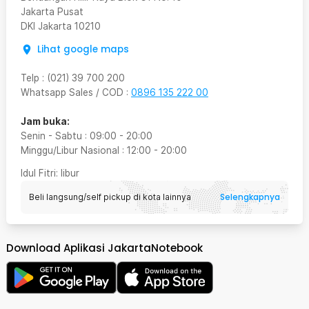
Jakarta Pusat
DKI Jakarta
10210
Lihat google maps
Telp
:
(021) 39 700 200
Whatsapp Sales / COD
:
0896 135 222 00
Jam buka:
Senin - Sabtu
:
09:00
-
20:00
Minggu/Libur Nasional
:
12:00
-
20:00
Idul Fitri
: libur
Selengkapnya
Beli langsung/self pickup di kota lainnya
Download Aplikasi JakartaNotebook