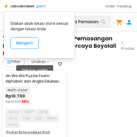
Jabodetabek
ganti
Order Tracking
Silakan ubah lokasi store sesuai
dengan lokasi Anda.
"WA 0812 2782 5310 Jasa Pemasangan
Mengerti
1
Plafon Model Seling Terpercaya Boyolali
Produk
Boyolali"
Filter
Urutkan
TERJUAL HABIS
Jin Wa Wa Puzzle Foam
Alphabet dan Angka Edukasi
Anak 36 PCS
Multi-Color
Rp
10.700
Rp
24.900
58%
Online
JKTP
JKTB
JKTU
TGR
CKP
PBKS
PDPK
Lihat Ketersediaan Stok