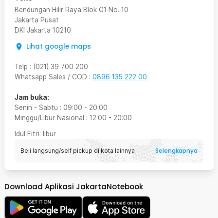
Bendungan Hilir Raya Blok G1 No. 10
Jakarta Pusat
DKI Jakarta
10210
Lihat google maps
Telp
:
(021) 39 700 200
Whatsapp Sales / COD
:
0896 135 222 00
Jam buka:
Senin - Sabtu
:
09:00
-
20:00
Minggu/Libur Nasional
:
12:00
-
20:00
Idul Fitri
: libur
Selengkapnya
Beli langsung/self pickup di kota lainnya
Download Aplikasi JakartaNotebook