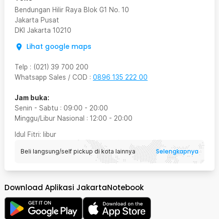
Bendungan Hilir Raya Blok G1 No. 10
Jakarta Pusat
DKI Jakarta
10210
Lihat google maps
Telp
:
(021) 39 700 200
Whatsapp Sales / COD
:
0896 135 222 00
Jam buka:
Senin - Sabtu
:
09:00
-
20:00
Minggu/Libur Nasional
:
12:00
-
20:00
Idul Fitri
: libur
Selengkapnya
Beli langsung/self pickup di kota lainnya
Download Aplikasi JakartaNotebook