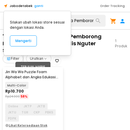
Jabodetabek
ganti
Order Tracking
Silakan ubah lokasi store sesuai
dengan lokasi Anda.
"WA 0812 2782 5310 Jasa Pemborong
Mengerti
1
Pintu Kaca Geser Minimalis Nguter
Produk
Sukoharjo"
Filter
Urutkan
TERJUAL HABIS
Jin Wa Wa Puzzle Foam
Alphabet dan Angka Edukasi
Anak 36 PCS
Multi-Color
Rp
10.700
Rp
24.900
58%
Online
JKTP
JKTB
JKTU
TGR
CKP
PBKS
PDPK
Lihat Ketersediaan Stok