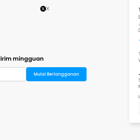
X
kirim mingguan
Mulai Berlangganan