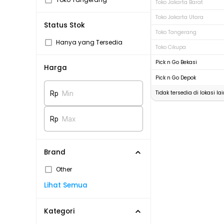
Toko Jakarta Barat
Toko Jakarta Utara
Status Stok
Toko Tangerang
Hanya yang Tersedia
Toko Cikupa
Pick n Go Bekasi
Harga
Pick n Go Depok
Tidak tersedia di lokasi lai
Rp
Min
Rp
Max
Brand
Other
Lihat Semua
Kategori