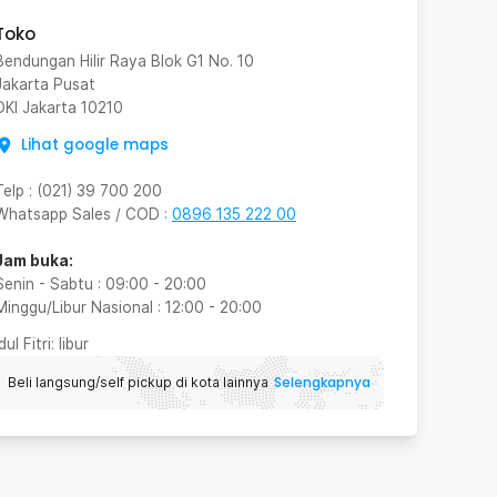
Toko
Bendungan Hilir Raya Blok G1 No. 10
Jakarta Pusat
DKI Jakarta
10210
Lihat google maps
Telp
:
(021) 39 700 200
Whatsapp Sales / COD
:
0896 135 222 00
Jam buka:
Senin - Sabtu
:
09:00
-
20:00
Minggu/Libur Nasional
:
12:00
-
20:00
Idul Fitri
: libur
Selengkapnya
Beli langsung/self pickup di kota lainnya