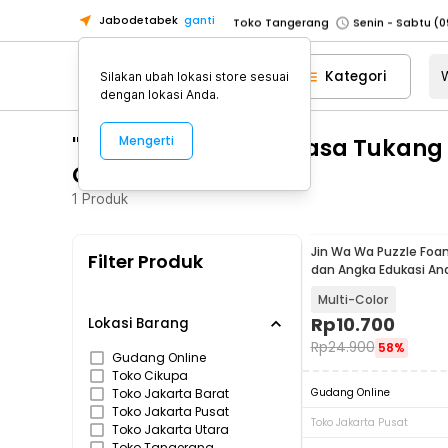
Jabodetabek
ganti
Toko Tangerang
Toko Cikupa
Kategori
Silakan ubah lokasi store sesuai
Pick n Go Jakarta Barat
Senin - J
dengan lokasi Anda.
Pick n Go Bekasi
Senin - Jumat (08
"WA 0812 2782 5310 Jasa Tukan
Mengerti
Pick n Go Depok
Senin - Jumat (08
Gunungkidul"
Toko Jakarta Pusat
Senin - Sabtu
1
Produk
Toko Jakarta Barat
Senin - Sabtu
Toko Jakarta Utara
Jin Wa Wa Puzzle Foa
Filter Produk
Toko Tangerang
dan Angka Edukasi An
Toko Cikupa
Multi-Color
Rp
10.700
Pick n Go Jakarta Barat
Senin - J
Lokasi Barang
Rp
24.900
58%
Pick n Go Bekasi
Senin - Jumat (08
Gudang Online
Toko Cikupa
Pick n Go Depok
Senin - Jumat (08
Toko Jakarta Barat
Gudang Online
Toko Jakarta Pusat
Toko Jakarta Pusat
Toko Jakarta Utara
Toko Tangerang