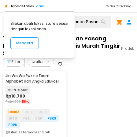
Jabodetabek
ganti
Order Tracking
Silakan ubah lokasi store sesuai
dengan lokasi Anda.
"WA 0812 2782 5310 Layanan Pasang
Mengerti
1
Pintu Kaca Geser Minimalis Murah Tingkir
Produk
Salatiga"
Filter
Urutkan
Jin Wa Wa Puzzle Foam
Alphabet dan Angka Edukasi
Anak 36 PCS
Multi-Color
Rp
10.700
Rp
24.900
58%
Online
JKTP
JKTB
JKTU
TGR
CKP
PBKS
PDPK
Lihat Ketersediaan Stok