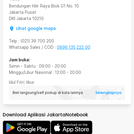
Bendungan Hilir Raya Blok G1 No. 10
Jakarta Pusat
DKI Jakarta
10210
Lihat google maps
Telp
:
(021) 39 700 200
Whatsapp Sales / COD
:
0896 135 222 00
Jam buka:
Senin - Sabtu
:
09:00
-
20:00
Minggu/Libur Nasional
:
12:00
-
20:00
Idul Fitri
: libur
Selengkapnya
Beli langsung/self pickup di kota lainnya
Download Aplikasi JakartaNotebook