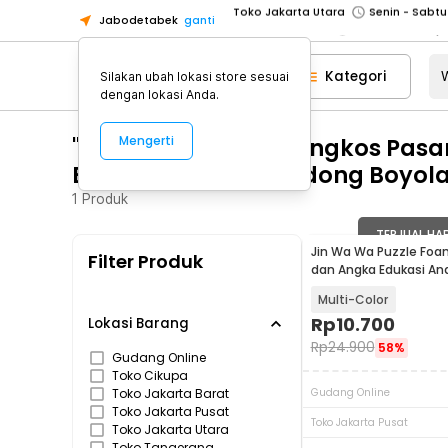
Jabodetabek
ganti
Toko Tangerang
Toko Cikupa
Kategori
Silakan ubah lokasi store sesuai
Pick n Go Jakarta Barat
Senin - J
dengan lokasi Anda.
Pick n Go Bekasi
Senin - Jumat (08
"WA 0812 2782 5310 Ongkos Pas
Mengerti
Pick n Go Depok
Senin - Jumat (08
Berpengalaman Andong Boyolal
Toko Jakarta Pusat
Senin - Sabtu
1
Produk
Toko Jakarta Barat
Senin - Sabtu
Toko Jakarta Utara
TERJUAL HA
Jin Wa Wa Puzzle Foa
Filter Produk
Toko Tangerang
dan Angka Edukasi An
Toko Cikupa
Multi-Color
Rp
10.700
Pick n Go Jakarta Barat
Senin - J
Lokasi Barang
Rp
24.900
58%
Pick n Go Bekasi
Senin - Jumat (08
Gudang Online
Toko Cikupa
Pick n Go Depok
Senin - Jumat (08
Toko Jakarta Barat
Gudang Online
Toko Jakarta Pusat
Toko Jakarta Pusat
Toko Jakarta Utara
Toko Tangerang