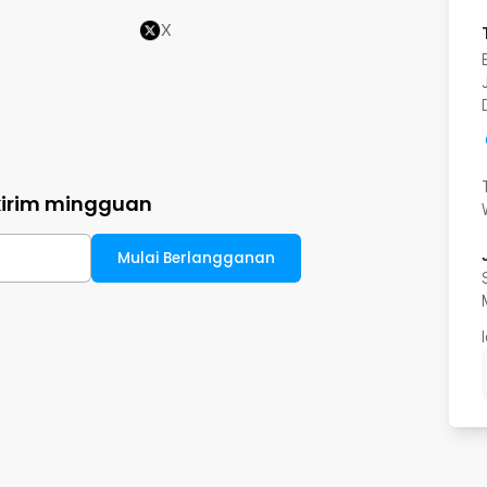
X
kirim mingguan
Mulai Berlangganan