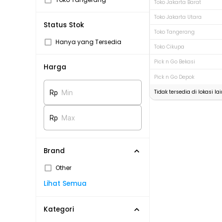
Toko Jakarta Barat
Toko Jakarta Utara
Status Stok
Toko Tangerang
Hanya yang Tersedia
Toko Cikupa
Pick n Go Bekasi
Harga
Pick n Go Depok
Tidak tersedia di lokasi lai
Rp
Min
Rp
Max
Brand
Other
Lihat Semua
Kategori