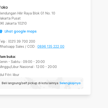
Toko
Bendungan Hilir Raya Blok G1 No. 10
Jakarta Pusat
DKI Jakarta
10210
Lihat google maps
Telp
:
(021) 39 700 200
Whatsapp Sales / COD
:
0896 135 222 00
Jam buka:
Senin - Sabtu
:
09:00
-
20:00
Minggu/Libur Nasional
:
12:00
-
20:00
Idul Fitri
: libur
Selengkapnya
Beli langsung/self pickup di kota lainnya