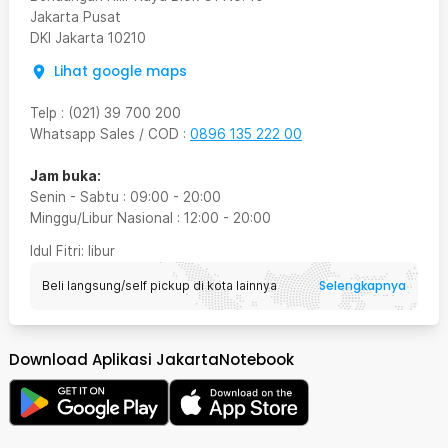
Jakarta Pusat
DKI Jakarta
10210
Lihat google maps
Telp
:
(021) 39 700 200
Whatsapp Sales / COD
:
0896 135 222 00
Jam buka:
Senin - Sabtu
:
09:00
-
20:00
Minggu/Libur Nasional
:
12:00
-
20:00
Idul Fitri
: libur
Selengkapnya
Beli langsung/self pickup di kota lainnya
Download Aplikasi JakartaNotebook