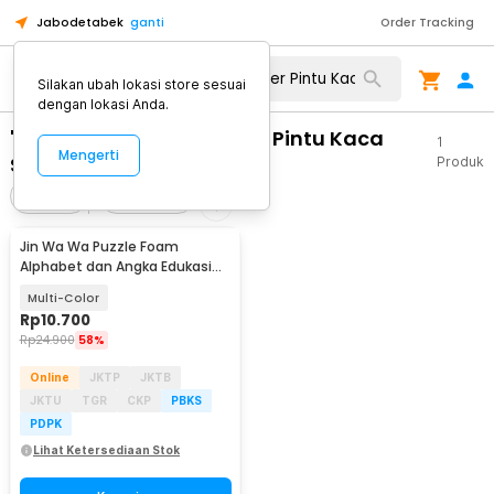
Jabodetabek
ganti
Order Tracking
Silakan ubah lokasi store sesuai
dengan lokasi Anda.
"WA 0812 2782 5310 Order Pintu Kaca
1
Mengerti
Sliding Gunungkidul"
Produk
Filter
Urutkan
Jin Wa Wa Puzzle Foam
Alphabet dan Angka Edukasi
Anak 36 PCS
Multi-Color
Rp
10.700
Rp
24.900
58%
Online
JKTP
JKTB
JKTU
TGR
CKP
PBKS
PDPK
Lihat Ketersediaan Stok