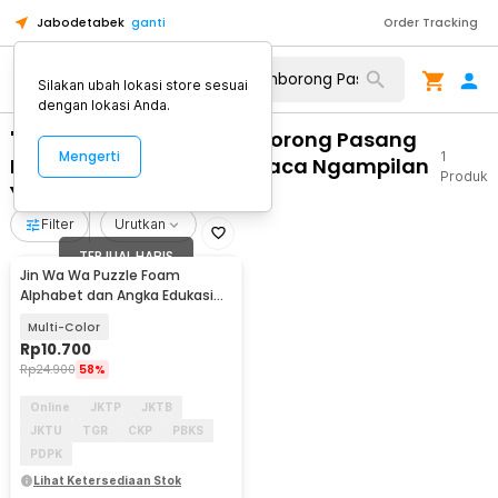
Jabodetabek
ganti
Order Tracking
Silakan ubah lokasi store sesuai
dengan lokasi Anda.
"WA 0812 2782 5310 Pemborong Pasang
Mengerti
1
Kusen Pintu Aluminium Kaca Ngampilan
Produk
Yogyakarta"
Filter
Urutkan
TERJUAL HABIS
Jin Wa Wa Puzzle Foam
Alphabet dan Angka Edukasi
Anak 36 PCS
Multi-Color
Rp
10.700
Rp
24.900
58%
Online
JKTP
JKTB
JKTU
TGR
CKP
PBKS
PDPK
Lihat Ketersediaan Stok