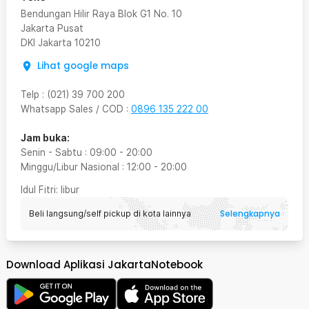
Bendungan Hilir Raya Blok G1 No. 10
Jakarta Pusat
DKI Jakarta
10210
Lihat google maps
Telp
:
(021) 39 700 200
Whatsapp Sales / COD
:
0896 135 222 00
Jam buka:
Senin - Sabtu
:
09:00
-
20:00
Minggu/Libur Nasional
:
12:00
-
20:00
Idul Fitri
: libur
Selengkapnya
Beli langsung/self pickup di kota lainnya
Download Aplikasi JakartaNotebook