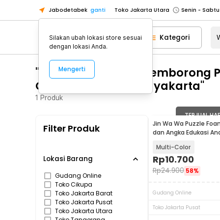
Jabodetabek
ganti
Toko Jakarta Utara
Toko Tangerang
Kategori
Silakan ubah lokasi store sesuai
Toko Cikupa
dengan lokasi Anda.
Pick n Go Jakarta Barat
Senin - J
"WA 0812 2782 5310 Pemborong
Mengerti
Pick n Go Bekasi
Senin - Jumat (08
Gondokusuman Yogyakarta"
Pick n Go Depok
Senin - Jumat (08
1
Produk
Toko Jakarta Pusat
Senin - Sabtu
Toko Jakarta Barat
Senin - Sabtu
TERJUAL HA
Jin Wa Wa Puzzle Foa
Filter Produk
Toko Jakarta Utara
dan Angka Edukasi An
Toko Tangerang
Multi-Color
Rp
10.700
Toko Cikupa
Lokasi Barang
Rp
24.900
58%
Pick n Go Jakarta Barat
Senin - J
Gudang Online
Toko Cikupa
Pick n Go Bekasi
Senin - Jumat (08
Toko Jakarta Barat
Gudang Online
Toko Jakarta Pusat
Pick n Go Depok
Senin - Jumat (08
Toko Jakarta Pusat
Toko Jakarta Utara
Toko Tangerang