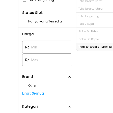
Toko Jakarta Barat
Toko Jakarta Utara
Status Stok
Toko Tangerang
Hanya yang Tersedia
Toko Cikupa
Pick n Go Bekasi
Harga
Pick n Go Depok
Tidak tersedia di lokasi lai
Rp
Min
Rp
Max
Brand
Other
Lihat Semua
Kategori