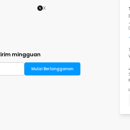
X
kirim mingguan
Mulai Berlangganan