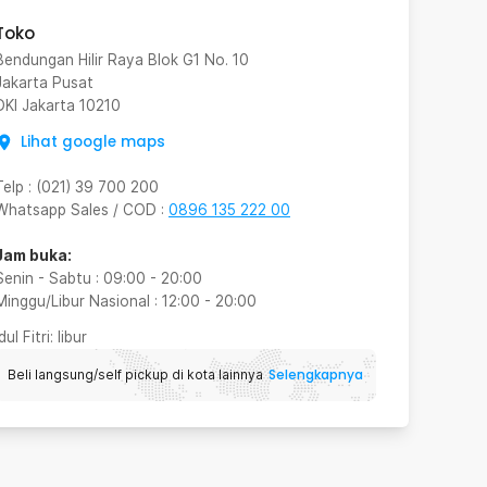
Toko
Bendungan Hilir Raya Blok G1 No. 10
Jakarta Pusat
DKI Jakarta
10210
Lihat google maps
Telp
:
(021) 39 700 200
Whatsapp Sales / COD
:
0896 135 222 00
Jam buka:
Senin - Sabtu
:
09:00
-
20:00
Minggu/Libur Nasional
:
12:00
-
20:00
Idul Fitri
: libur
Selengkapnya
Beli langsung/self pickup di kota lainnya