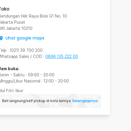
Toko
Bendungan Hilir Raya Blok G1 No. 10
Jakarta Pusat
DKI Jakarta
10210
Lihat google maps
Telp
:
(021) 39 700 200
Whatsapp Sales / COD
:
0896 135 222 00
Jam buka:
Senin - Sabtu
:
09:00
-
20:00
Minggu/Libur Nasional
:
12:00
-
20:00
Idul Fitri
: libur
Selengkapnya
Beli langsung/self pickup di kota lainnya