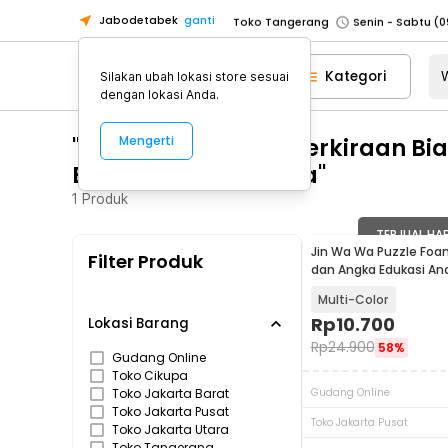
Jabodetabek
ganti
Toko Tangerang
Toko Cikupa
Kategori
Silakan ubah lokasi store sesuai
Pick n Go Jakarta Barat
Senin - J
dengan lokasi Anda.
Pick n Go Bekasi
Senin - Jumat (08
"WA 0812 2782 5310 Perkiraan Bi
Mengerti
Pick n Go Depok
Senin - Jumat (08
Banjarsari Surakarta"
Toko Jakarta Pusat
Senin - Sabtu
1
Produk
Toko Jakarta Barat
Senin - Sabtu
Toko Jakarta Utara
TERJUAL HA
Jin Wa Wa Puzzle Foa
Filter Produk
Toko Tangerang
dan Angka Edukasi An
Toko Cikupa
Multi-Color
Rp
10.700
Pick n Go Jakarta Barat
Senin - J
Lokasi Barang
Rp
24.900
58%
Pick n Go Bekasi
Senin - Jumat (08
Gudang Online
Toko Cikupa
Pick n Go Depok
Senin - Jumat (08
Toko Jakarta Barat
Gudang Online
Toko Jakarta Pusat
Toko Jakarta Pusat
Toko Jakarta Utara
Toko Tangerang