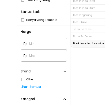
Toko Jakarta Barat
Toko Jakarta Utara
Status Stok
Toko Tangerang
Hanya yang Tersedia
Toko Cikupa
Pick n Go Bekasi
Harga
Pick n Go Depok
Tidak tersedia di lokasi lai
Rp
Min
Rp
Max
Brand
Other
Lihat Semua
Kategori