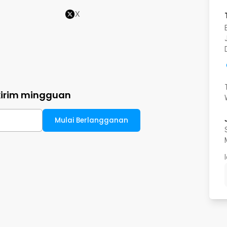
X
kirim mingguan
Mulai Berlangganan