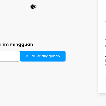
X
kirim mingguan
Mulai Berlangganan