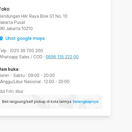
Toko
Bendungan Hilir Raya Blok G1 No. 10
Jakarta Pusat
DKI Jakarta
10210
Lihat google maps
Telp
:
(021) 39 700 200
Whatsapp Sales / COD
:
0896 135 222 00
Jam buka:
Senin - Sabtu
:
09:00
-
20:00
Minggu/Libur Nasional
:
12:00
-
20:00
Idul Fitri
: libur
Selengkapnya
Beli langsung/self pickup di kota lainnya