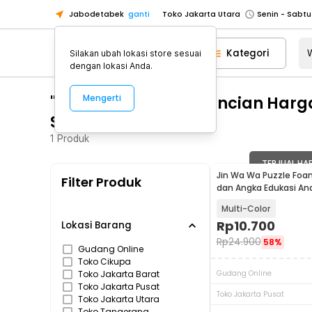
Jabodetabek
ganti
Toko Jakarta Utara
Toko Tangerang
Kategori
Silakan ubah lokasi store sesuai
Toko Cikupa
dengan lokasi Anda.
Pick n Go Jakarta Barat
Senin - J
"WA 0812 2782 5310 Rincian Har
Mengerti
Pick n Go Bekasi
Senin - Jumat (08
Sawit Boyolali"
Pick n Go Depok
Senin - Jumat (08
1
Produk
Toko Jakarta Pusat
Senin - Sabtu
Toko Jakarta Barat
Senin - Sabtu
TERJUAL HA
Jin Wa Wa Puzzle Foa
Filter Produk
Toko Jakarta Utara
dan Angka Edukasi An
Toko Tangerang
Multi-Color
Rp
10.700
Toko Cikupa
Lokasi Barang
Rp
24.900
58%
Pick n Go Jakarta Barat
Senin - J
Gudang Online
Toko Cikupa
Pick n Go Bekasi
Senin - Jumat (08
Toko Jakarta Barat
Gudang Online
Toko Jakarta Pusat
Pick n Go Depok
Senin - Jumat (08
Toko Jakarta Pusat
Toko Jakarta Utara
Toko Tangerang