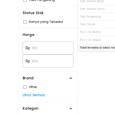
Toko Jakarta Barat
Toko Jakarta Utara
Status Stok
Toko Tangerang
Hanya yang Tersedia
Toko Cikupa
Pick n Go Bekasi
Harga
Pick n Go Depok
Tidak tersedia di lokasi lai
Rp
Min
Rp
Max
Brand
Other
Lihat Semua
Kategori