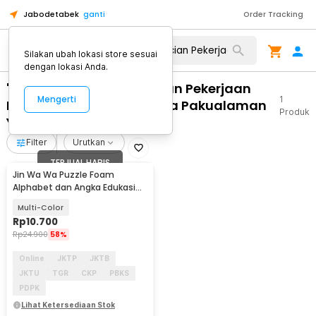
Jabodetabek
ganti
Order Tracking
Silakan ubah lokasi store sesuai
dengan lokasi Anda.
"WA 0812 2782 5310 Rincian Pekerjaan
Mengerti
1
Partisi Ruangan Dari Kaca Pakualaman
Produk
Yogyakarta"
Filter
Urutkan
TERJUAL HABIS
Jin Wa Wa Puzzle Foam
Alphabet dan Angka Edukasi
Anak 36 PCS
Multi-Color
Rp
10.700
Rp
24.900
58%
Online
JKTP
JKTB
JKTU
TGR
CKP
PBKS
PDPK
Lihat Ketersediaan Stok