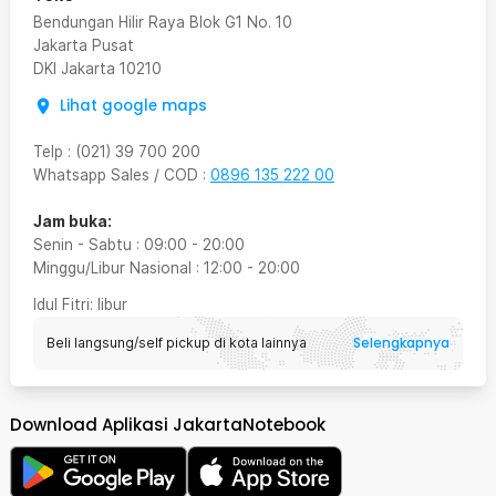
Bendungan Hilir Raya Blok G1 No. 10
Jakarta Pusat
DKI Jakarta
10210
Lihat google maps
Telp
:
(021) 39 700 200
Whatsapp Sales / COD
:
0896 135 222 00
Jam buka:
Senin - Sabtu
:
09:00
-
20:00
Minggu/Libur Nasional
:
12:00
-
20:00
Idul Fitri
: libur
Selengkapnya
Beli langsung/self pickup di kota lainnya
Download Aplikasi JakartaNotebook