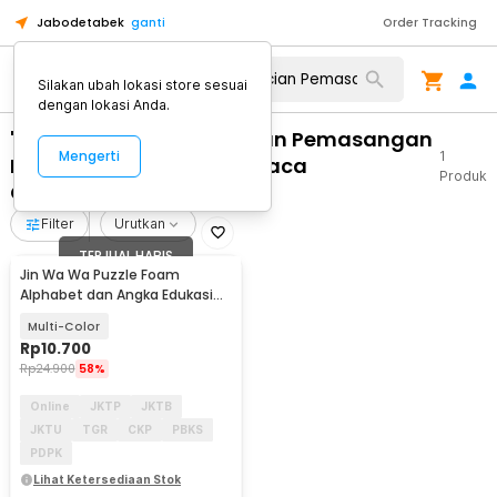
Jabodetabek
ganti
Order Tracking
Silakan ubah lokasi store sesuai
dengan lokasi Anda.
"WA 0812 2782 5310 Rincian Pemasangan
Mengerti
1
Kusen Pintu Aluminium Kaca
Produk
Cangkringan Sleman"
Filter
Urutkan
TERJUAL HABIS
Jin Wa Wa Puzzle Foam
Alphabet dan Angka Edukasi
Anak 36 PCS
Multi-Color
Rp
10.700
Rp
24.900
58%
Online
JKTP
JKTB
JKTU
TGR
CKP
PBKS
PDPK
Lihat Ketersediaan Stok