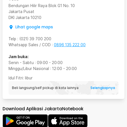
Bendungan Hilir Raya Blok G1 No. 10
Jakarta Pusat
DKI Jakarta
10210
Lihat google maps
Telp
:
(021) 39 700 200
Whatsapp Sales / COD
:
0896 135 222 00
Jam buka:
Senin - Sabtu
:
09:00
-
20:00
Minggu/Libur Nasional
:
12:00
-
20:00
Idul Fitri
: libur
Selengkapnya
Beli langsung/self pickup di kota lainnya
Download Aplikasi JakartaNotebook