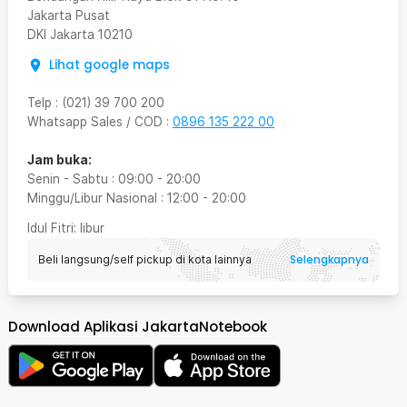
Jakarta Pusat
DKI Jakarta
10210
Lihat google maps
Telp
:
(021) 39 700 200
Whatsapp Sales / COD
:
0896 135 222 00
Jam buka:
Senin - Sabtu
:
09:00
-
20:00
Minggu/Libur Nasional
:
12:00
-
20:00
Idul Fitri
: libur
Selengkapnya
Beli langsung/self pickup di kota lainnya
Download Aplikasi JakartaNotebook