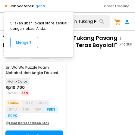
Jabodetabek
ganti
Order Tracking
Silakan ubah lokasi store sesuai
dengan lokasi Anda.
"WA 0812 2782 5310 Upah Tukang Pasang
1
Mengerti
Plafon Warna Terpercaya Teras Boyolali"
Produk
Filter
Urutkan
Jin Wa Wa Puzzle Foam
Alphabet dan Angka Edukasi
Anak 36 PCS
Multi-Color
Rp
10.700
Rp
24.900
58%
Online
JKTP
JKTB
JKTU
TGR
CKP
PBKS
PDPK
Lihat Ketersediaan Stok