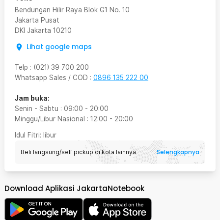
Bendungan Hilir Raya Blok G1 No. 10
Jakarta Pusat
DKI Jakarta
10210
Lihat google maps
Telp
:
(021) 39 700 200
Whatsapp Sales / COD
:
0896 135 222 00
Jam buka:
Senin - Sabtu
:
09:00
-
20:00
Minggu/Libur Nasional
:
12:00
-
20:00
Idul Fitri
: libur
Selengkapnya
Beli langsung/self pickup di kota lainnya
Download Aplikasi JakartaNotebook