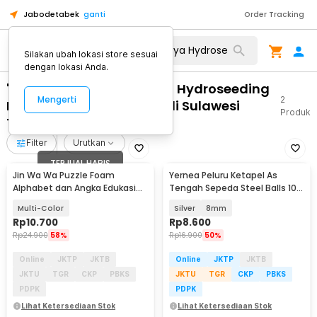
Jabodetabek
ganti
Order Tracking
Silakan ubah lokasi store sesuai
dengan lokasi Anda.
"WA 0821 1305 0400 Biaya Hydroseeding
Mengerti
2
Lahan Tambang Morowali Sulawesi
Produk
Tengah"
Filter
Urutkan
TERJUAL HABIS
Jin Wa Wa Puzzle Foam
Yernea Peluru Ketapel As
Alphabet dan Angka Edukasi
Tengah Sepeda Steel Balls 100
Anak 36 PCS
PCS - MBP5
Multi-Color
Silver
8mm
Rp
10.700
Rp
8.600
Rp
24.900
58%
Rp
16.900
50%
Online
JKTP
JKTB
Online
JKTP
JKTB
JKTU
TGR
CKP
PBKS
JKTU
TGR
CKP
PBKS
PDPK
PDPK
Lihat Ketersediaan Stok
Lihat Ketersediaan Stok