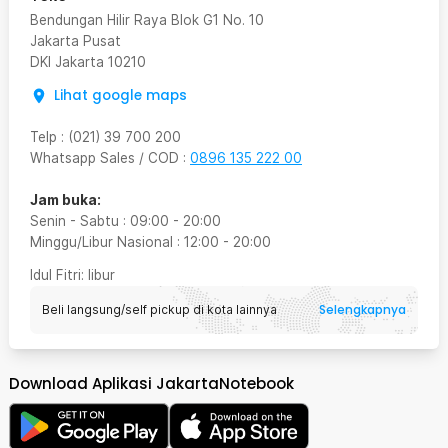
Bendungan Hilir Raya Blok G1 No. 10
Jakarta Pusat
DKI Jakarta
10210
Lihat google maps
Telp
:
(021) 39 700 200
Whatsapp Sales / COD
:
0896 135 222 00
Jam buka:
Senin - Sabtu
:
09:00
-
20:00
Minggu/Libur Nasional
:
12:00
-
20:00
Idul Fitri
: libur
Selengkapnya
Beli langsung/self pickup di kota lainnya
Download Aplikasi JakartaNotebook