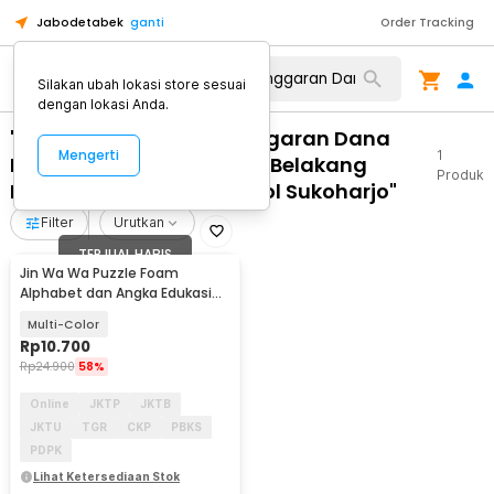
Jabodetabek
ganti
Order Tracking
Silakan ubah lokasi store sesuai
dengan lokasi Anda.
"WA 0859 3970 0884 Anggaran Dana
Mengerti
1
Pemasangan Pintu Kaca Belakang
Produk
Rumah Terpercaya Grogol Sukoharjo"
Filter
Urutkan
TERJUAL HABIS
Jin Wa Wa Puzzle Foam
Alphabet dan Angka Edukasi
Anak 36 PCS
Multi-Color
Rp
10.700
Rp
24.900
58%
Online
JKTP
JKTB
JKTU
TGR
CKP
PBKS
PDPK
Lihat Ketersediaan Stok