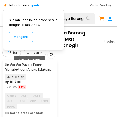
Jabodetabek
ganti
Order Tracking
Silakan ubah lokasi store sesuai
dengan lokasi Anda.
"WA 0859 3970 0884 Biaya Borong
Mengerti
1
Jendela Aluminium Kaca Mati
Produk
Terpercaya Tirtomoyo Wonogiri"
Filter
Urutkan
TERJUAL HABIS
Jin Wa Wa Puzzle Foam
Alphabet dan Angka Edukasi
Anak 36 PCS
Multi-Color
Rp
10.700
Rp
24.900
58%
Online
JKTP
JKTB
JKTU
TGR
CKP
PBKS
PDPK
Lihat Ketersediaan Stok