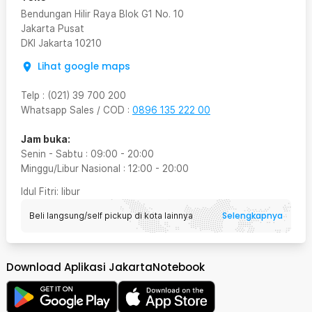
Bendungan Hilir Raya Blok G1 No. 10
Jakarta Pusat
DKI Jakarta
10210
Lihat google maps
Telp
:
(021) 39 700 200
Whatsapp Sales / COD
:
0896 135 222 00
Jam buka:
Senin - Sabtu
:
09:00
-
20:00
Minggu/Libur Nasional
:
12:00
-
20:00
Idul Fitri
: libur
Selengkapnya
Beli langsung/self pickup di kota lainnya
Download Aplikasi JakartaNotebook