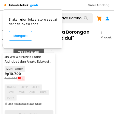
Jabodetabek
ganti
Order Tracking
Silakan ubah lokasi store sesuai
dengan lokasi Anda.
"WA 0859 3970 0884 Biaya Borongan
1
Mengerti
Alustar Girisubo Gunungkidul"
Produk
Filter
Urutkan
TERJUAL HABIS
Jin Wa Wa Puzzle Foam
Alphabet dan Angka Edukasi
Anak 36 PCS
Multi-Color
Rp
10.700
Rp
24.900
58%
Online
JKTP
JKTB
JKTU
TGR
CKP
PBKS
PDPK
Lihat Ketersediaan Stok