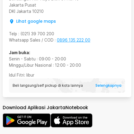
Jakarta Pusat
DKI Jakarta
10210
Lihat google maps
Telp
:
(021) 39 700 200
Whatsapp Sales / COD
:
0896 135 222 00
Jam buka:
Senin - Sabtu
:
09:00
-
20:00
Minggu/Libur Nasional
:
12:00
-
20:00
Idul Fitri
: libur
Selengkapnya
Beli langsung/self pickup di kota lainnya
Download Aplikasi JakartaNotebook