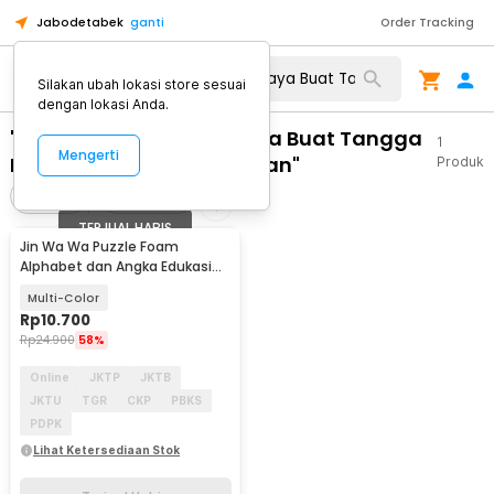
Jabodetabek
ganti
Order Tracking
Silakan ubah lokasi store sesuai
dengan lokasi Anda.
"WA 0859 3970 0884 Biaya Buat Tangga
1
Mengerti
Industrialis Ngaglik Sleman"
Produk
Filter
Urutkan
TERJUAL HABIS
Jin Wa Wa Puzzle Foam
Alphabet dan Angka Edukasi
Anak 36 PCS
Multi-Color
Rp
10.700
Rp
24.900
58%
Online
JKTP
JKTB
JKTU
TGR
CKP
PBKS
PDPK
Lihat Ketersediaan Stok