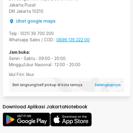
Jakarta Pusat
DKI Jakarta
10210
Lihat google maps
Telp
:
(021) 39 700 200
Whatsapp Sales / COD
:
0896 135 222 00
Jam buka:
Senin - Sabtu
:
09:00
-
20:00
Minggu/Libur Nasional
:
12:00
-
20:00
Idul Fitri
: libur
Selengkapnya
Beli langsung/self pickup di kota lainnya
Download Aplikasi JakartaNotebook