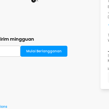
X
kirim mingguan
Mulai Berlangganan
ions