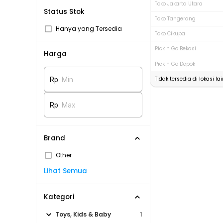
Toko Jakarta Utara
Status Stok
Toko Tangerang
Hanya yang Tersedia
Toko Cikupa
Pick n Go Bekasi
Harga
Pick n Go Depok
Tidak tersedia di lokasi lai
Rp
Min
Rp
Max
Brand
Other
Lihat Semua
Kategori
Toys, Kids & Baby
1