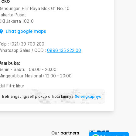
Toko
Bendungan Hilir Raya Blok G1 No. 10
Jakarta Pusat
DKI Jakarta
10210
Lihat google maps
Telp
:
(021) 39 700 200
Whatsapp Sales / COD
:
0896 135 222 00
Jam buka:
Senin - Sabtu
:
09:00
-
20:00
Minggu/Libur Nasional
:
12:00
-
20:00
Idul Fitri
: libur
Selengkapnya
Beli langsung/self pickup di kota lainnya
Our partners