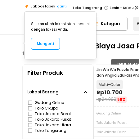
Jabodetabek
ganti
Toko Tangerang
Toko Cikupa
Kategori
Silakan ubah lokasi store sesuai
Pick n Go Jakarta Barat
Senin - J
dengan lokasi Anda.
Pick n Go Bekasi
Senin - Jumat (08
"WA 0859 3970 0884 Biaya Jasa 
Mengerti
Pick n Go Depok
Senin - Jumat (08
Toko Jakarta Pusat
Senin - Sabtu
1
Produk
Toko Jakarta Barat
Senin - Sabtu
TERJUAL HA
Jin Wa Wa Puzzle Foa
Filter Produk
Toko Jakarta Utara
dan Angka Edukasi An
Toko Tangerang
Multi-Color
Toko Cikupa
Rp
10.700
Lokasi Barang
Rp
24.900
58%
Pick n Go Jakarta Barat
Senin - J
Gudang Online
Toko Cikupa
Pick n Go Bekasi
Senin - Jumat (08
Toko Jakarta Barat
Gudang Online
Pick n Go Depok
Senin - Jumat (08
Toko Jakarta Pusat
Toko Jakarta Pusat
Toko Jakarta Utara
Toko Tangerang
Toko Jakarta Barat