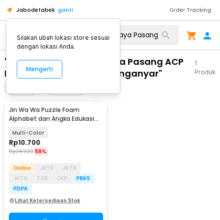
Jabodetabek
ganti
Order Tracking
Silakan ubah lokasi store sesuai
dengan lokasi Anda.
"WA 0859 3970 0884 Biaya Pasang ACP
1
Mengerti
Kantor Ngargoyoso Karanganyar"
Produk
Filter
Urutkan
Jin Wa Wa Puzzle Foam
Alphabet dan Angka Edukasi
Anak 36 PCS
Multi-Color
Rp
10.700
Rp
24.900
58%
Online
JKTP
JKTB
JKTU
TGR
CKP
PBKS
PDPK
Lihat Ketersediaan Stok