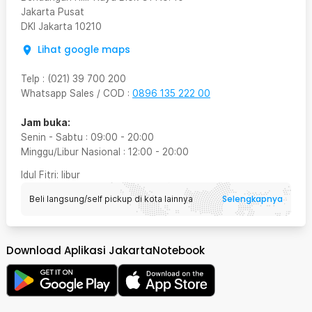
Jakarta Pusat
DKI Jakarta
10210
Lihat google maps
Telp
:
(021) 39 700 200
Whatsapp Sales / COD
:
0896 135 222 00
Jam buka:
Senin - Sabtu
:
09:00
-
20:00
Minggu/Libur Nasional
:
12:00
-
20:00
Idul Fitri
: libur
Selengkapnya
Beli langsung/self pickup di kota lainnya
Download Aplikasi JakartaNotebook