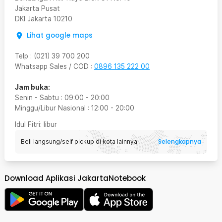
Jakarta Pusat
DKI Jakarta
10210
Lihat google maps
Telp
:
(021) 39 700 200
Whatsapp Sales / COD
:
0896 135 222 00
Jam buka:
Senin - Sabtu
:
09:00
-
20:00
Minggu/Libur Nasional
:
12:00
-
20:00
Idul Fitri
: libur
Selengkapnya
Beli langsung/self pickup di kota lainnya
Download Aplikasi JakartaNotebook