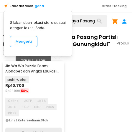
Jabodetabek
ganti
Order Tracking
Silakan ubah lokasi store sesuai
dengan lokasi Anda.
"WA 0859 3970 0884 Biaya Pasang Partisi
1
Mengerti
Kaca Grafir Murah Semin Gunungkidul"
Produk
Filter
Urutkan
TERJUAL HABIS
Jin Wa Wa Puzzle Foam
Alphabet dan Angka Edukasi
Anak 36 PCS
Multi-Color
Rp
10.700
Rp
24.900
58%
Online
JKTP
JKTB
JKTU
TGR
CKP
PBKS
PDPK
Lihat Ketersediaan Stok