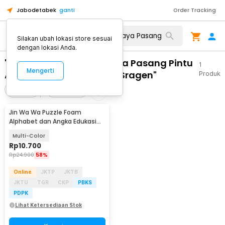
Jabodetabek
ganti
Order Tracking
Silakan ubah lokasi store sesuai
dengan lokasi Anda.
"WA 0859 3970 0884 Biaya Pasang Pintu
1
Mengerti
Aluminium Ram Tangen Sragen"
Produk
Filter
Urutkan
Jin Wa Wa Puzzle Foam
Alphabet dan Angka Edukasi
Anak 36 PCS
Multi-Color
Rp
10.700
Rp
24.900
58%
Online
JKTP
JKTB
JKTU
TGR
CKP
PBKS
PDPK
Lihat Ketersediaan Stok