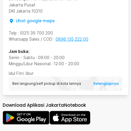
Jakarta Pusat
DKI Jakarta
10210
Lihat google maps
Telp
:
(021) 39 700 200
Whatsapp Sales / COD
:
0896 135 222 00
Jam buka:
Senin - Sabtu
:
09:00
-
20:00
Minggu/Libur Nasional
:
12:00
-
20:00
Idul Fitri
: libur
Selengkapnya
Beli langsung/self pickup di kota lainnya
Download Aplikasi JakartaNotebook